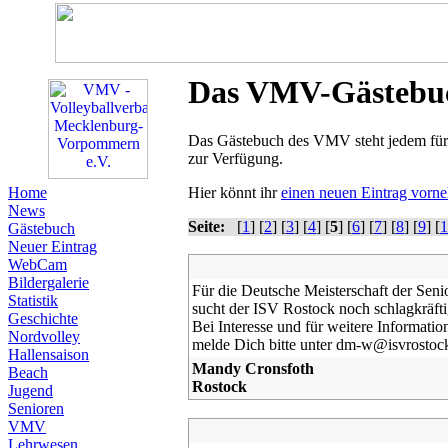
Das VMV-Gästebu
Das Gästebuch des VMV steht jedem für 
zur Verfügung.
Home
Hier könnt ihr
einen neuen Eintrag vorn
News
Seite:
[
1
] [
2
] [
3
] [
4
] [
5
] [
6
] [
7
] [
8
] [
9
] [
1
Gästebuch
Neuer Eintrag
WebCam
Bildergalerie
Für die Deutsche Meisterschaft der Sen
Statistik
sucht der ISV Rostock noch schlagkräfti
Geschichte
Bei Interesse und für weitere Informati
Nordvolley
melde Dich bitte unter dm-w@isvrostoc
Hallensaison
Mandy Cronsfoth
Beach
Rostock
Jugend
Senioren
VMV
Lehrwesen