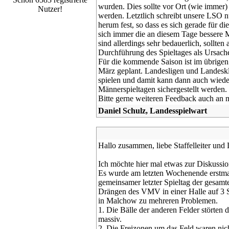
wurden. Dies sollte vor Ort (wie immer) 
Nutzer!
werden. Letztlich schreibt unsere LSO n
herum fest, so dass es sich gerade für d
sich immer die an diesem Tage bessere 
sind allerdings sehr bedauerlich, sollte
Durchführung des Spieltages als Ursach
Für die kommende Saison ist im übrigen 
März geplant. Landesligen und Landeskl
spielen und damit kann dann auch wied
Männerspieltagen sichergestellt werden.
Bitte gerne weiteren Feedback auch an m
Daniel Schulz, Landesspielwart
Hallo zusammen, liebe Staffelleiter und L
Ich möchte hier mal etwas zur Diskussion
Es wurde am letzten Wochenende erstmals
gemeinsamer letzter Spieltag der gesamt
Drängen des VMV in einer Halle auf 3 Sp
in Malchow zu mehreren Problemen.
1. Die Bälle der anderen Felder störten 
massiv.
2. Die Freizonen um das Feld waren nich