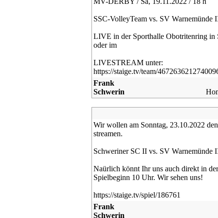
MV-DERBY / Sa, 19.11.2022 / 18 h
SSC-VolleyTeam vs. SV Warnemünde I
LIVE in der Sporthalle Obotritenring in
oder im
LIVESTREAM unter:
https://staige.tv/team/467263621274009
Frank
Schwerin
Ho
Wir wollen am Sonntag, 23.10.2022 den
streamen.
Schweriner SC II vs. SV Warnemünde I
Naürlich könnt Ihr uns auch direkt in de
Spielbeginn 10 Uhr. Wir sehen uns!
https://staige.tv/spiel/186761
Frank
Schwerin