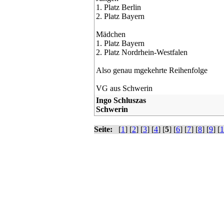
1. Platz Berlin
2. Platz Bayern
Mädchen
1. Platz Bayern
2. Platz Nordrhein-Westfalen
Also genau mgekehrte Reihenfolge
VG aus Schwerin
Ingo Schluszas
Schwerin
Seite:
[
1
] [
2
] [
3
] [
4
] [
5
] [
6
] [
7
] [
8
] [
9
] [
1