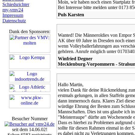
Moin, wir haben noch einen Startplatz f
Schiedsrichter
Bei Interesse bitte melden unter 0173 8
my-vmv24
Puls Karsten
Impressum
Datenschutz
Dank den Sponsoren:
Wanted! Die Männeroldies von Empor St
AK über 69 Jahre in Dresden noch einen 
wenn Volleyballerfahrungen aus verschi
gehören. Anrufe möglich unter 0170340
Winfried Degner
Mecklenburg-Vorpommern - Stralsu
Hallo Martin,
vielen Dank für deine Rückmeldung zum le
erstmals gelungen, in allen Staffeln ge
dann immernoch dazu. Klares Ziel diese
würdige Ehrung der Besten zum Schluss d
Mannschaften. Dies ist uns glaube ich in
"Meisterraupe" dürfte am Wochenende ei
Besucher Nummer
Dass es hierbei zu Problemen aufgrund d
sollte für diesen Rahmen einmal in der
seit dem 14.06.02!
es dabei nicht zu Verletzungen kommen, 
Schon 6583 registrierte