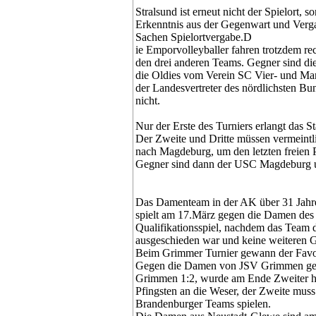
Stralsund ist erneut nicht der Spielort,
Erkenntnis aus der Gegenwart und Vergan
Sachen Spielortvergabe.D
ie Emporvolleyballer fahren trotzdem re
den drei anderen Teams. Gegner sind d
die Oldies vom Verein SC Vier- und M
der Landesvertreter des nördlichsten Bu
nicht.
Nur der Erste des Turniers erlangt das 
Der Zweite und Dritte müssen vermeintli
nach Magdeburg, um den letzten freien Pl
Gegner sind dann der USC Magdeburg 
Das Damenteam in der AK über 31 Jahre
spielt am 17.März gegen die Damen des
Qualifikationsspiel, nachdem das Team 
ausgeschieden war und keine weiteren G
Beim Grimmer Turnier gewann der Favor
Gegen die Damen von JSV Grimmen gelan
Grimmen 1:2, wurde am Ende Zweiter hi
Pfingsten an die Weser, der Zweite muss
Brandenburger Teams spielen.