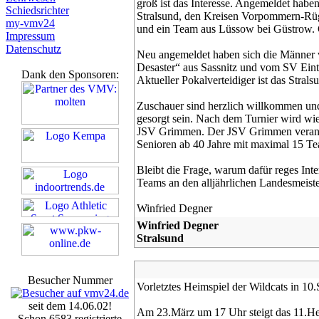
groß ist das Interesse. Angemeldet habe
Schiedsrichter
Stralsund, den Kreisen Vorpommern-Rü
my-vmv24
und ein Team aus Lüssow bei Güstrow. G
Impressum
Datenschutz
Neu angemeldet haben sich die Männer
Desaster“ aus Sassnitz und vom SV Eint
Dank den Sponsoren:
Aktueller Pokalverteidiger ist das Stral
Zuschauer sind herzlich willkommen und 
gesorgt sein. Nach dem Turnier wird w
JSV Grimmen. Der JSV Grimmen veransta
Senioren ab 40 Jahre mit maximal 15 T
Bleibt die Frage, warum dafür reges Inte
Teams an den alljährlichen Landesmeist
Winfried Degner
Winfried Degner
Stralsund
Besucher Nummer
Vorletztes Heimspiel der Wildcats in 10
seit dem 14.06.02!
Am 23.März um 17 Uhr steigt das 11.Hei
Schon 6583 registrierte