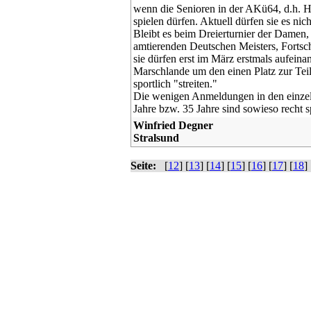
wenn die Senioren in der AKü64, d.h. 
spielen dürfen. Aktuell dürfen sie es nich
Bleibt es beim Dreierturnier der Dame
amtierenden Deutschen Meisters, Fortsch
sie dürfen erst im März erstmals aufei
Marschlande um den einen Platz zur Te
sportlich "streiten."
Die wenigen Anmeldungen in den einze
Jahre bzw. 35 Jahre sind sowieso recht s
Winfried Degner
Stralsund
Seite:
[
12
] [
13
] [
14
] [
15
] [
16
] [
17
] [
18
] 