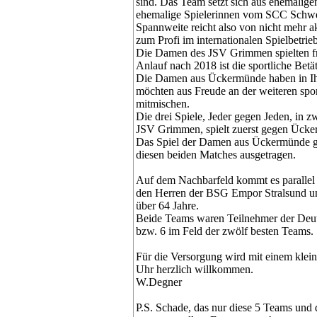
sind. Das Team setzt sich aus ehemalig
ehemalige Spielerinnen vom SCC Schwe
Spannweite reicht also von nicht mehr ak
zum Profi im internationalen Spielbetrieb
Die Damen des JSV Grimmen spielten frü
Anlauf nach 2018 ist die sportliche Betä
Die Damen aus Ückermünde haben in Ihr
möchten aus Freude an der weiteren spor
mitmischen.
Die drei Spiele, Jeder gegen Jeden, in
JSV Grimmen, spielt zuerst gegen Ücke
Das Spiel der Damen aus Ückermünde ge
diesen beiden Matches ausgetragen.
Auf dem Nachbarfeld kommt es parallel 
den Herren der BSG Empor Stralsund un
über 64 Jahre.
Beide Teams waren Teilnehmer der Deuts
bzw. 6 im Feld der zwölf besten Teams.
Für die Versorgung wird mit einem klein
Uhr herzlich willkommen.
W.Degner
P.S. Schade, das nur diese 5 Teams u