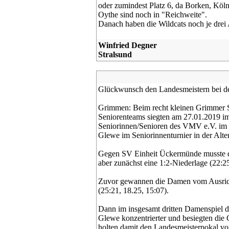
oder zumindest Platz 6, da Borken, Köl
Oythe sind noch in "Reichweite".
Danach haben die Wildcats noch je drei
Winfried Degner
Stralsund
Glückwunsch den Landesmeistern bei de
Grimmen: Beim recht kleinen Grimmer S
Seniorenteams siegten am 27.01.2019 i
Seniorinnen/Senioren des VMV e.V. im
Glewe im Seniorinnenturnier in der Alter
Gegen SV Einheit Ückermünde musste de
aber zunächst eine 1:2-Niederlage (22:25
Zuvor gewannen die Damen vom Ausric
(25:21, 18.25, 15:07).
Dann im insgesamt dritten Damenspiel de
Glewe konzentrierter und besiegten die 
holten damit den Landesmeisterpokal v