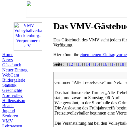
Das VMV-Gästebu
Das Gästebuch des VMV steht jedem für 
Verfügung.
Home
Hier könnt ihr
einen neuen Eintrag vorn
News
Seite:
[
12
] [
13
] [
14
] [
15
] [
16
] [
17
] [
18
] 
Gästebuch
Neuer Eintrag
WebCam
Bildergalerie
Grimmer "Alte Trebelsäcke" am Netz - e
Statistik
Geschichte
Das traditionsreiche Turnier „Alte Tre
Nordvolley
statt, und zwar am Samstag, 06.April.
Hallensaison
Wie gewohnt, in der Sporthalle des G
Beach
Die Auslosung des Frühjahrstreffs begin
Jugend
Freizeitvolleyballer beginnen eine Vierte
Senioren
VMV
Die Veranstaltung hat bei den Volleybal
Lehrwesen