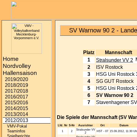
SV Warnow 90 2 - Lande
Platz
Mannschaft
Home
1
Stralsunder VV 2
Nordvolley
2
ISV Rostock
Hallensaison
3
HSG Uni Rostock 
2019/2020
4
SG GUT Rostock
2018/2019
5
HSG Uni Rostock 
2017/2018
6
SV Warnow 90 2
2016/2017
7
Stavenhagener S
2015/2016
2014/2015
2013/2014
Die Spiele der Mannschaft (SV War
2012/2013
Lfd. Nr
S-Nr
Ausrichter
Ort
Datum
VMV-Pokal
Stralsunder VV
Teaminfos
1
2
HST - 07
15.09.2012, 11:30 Uh
2
Spielberichte
Stralsunder VV