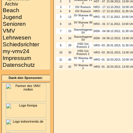
2
3
HST - 07
15.09.2012, 13:00 Uh
2
Archiv
3
7
ISV Rostock
HRO - 17
13.10.2012, 10:00 Uh
Beach
4
8
ISV Rostock
HRO - 17
13.10.2012, 11:30 Uh
SV Warnow 90
Jugend
5
13
HRO - 01
17.11.2012, 10:00 Uh
2
Senioren
SV Warnow 90
6
15
HRO - 01
17.11.2012, 13:00 Uh
2
VMV
Stavenhagener
7
23
DEM - 04
09.12.2012, 11:30 Uh
SV
Lehrwesen
Stavenhagener
8
24
DEM - 04
09.12.2012, 13:00 Uh
SV
Schiedsrichter
HSG Uni
9
29
HRO -03
26.01.2013, 11:30 Uh
Rostock 2
my-vmv24
HSG Uni
10
30
HRO -03
26.01.2013, 13:00 Uh
Rostock 2
Impressum
SV Warnow 90
11
40
HRO -01
16.03.2013, 10:00 Uh
2
Datenschutz
SV Warnow 90
12
42
HRO -01
16.03.2013, 13:00 Uh
2
Dank den Sponsoren: