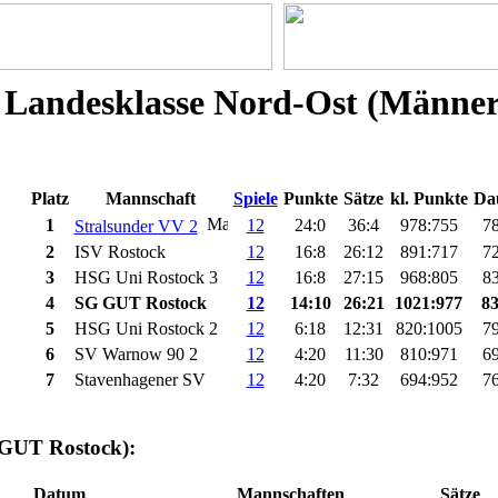
Landesklasse Nord-Ost (Männer,
Platz
Mannschaft
Spiele
Punkte
Sätze
kl. Punkte
Da
1
12
24:0
36:4
978:755
78
Stralsunder VV 2
2
ISV Rostock
12
16:8
26:12
891:717
72
3
HSG Uni Rostock 3
12
16:8
27:15
968:805
83
4
SG GUT Rostock
12
14:10
26:21
1021:977
83
5
HSG Uni Rostock 2
12
6:18
12:31
820:1005
79
6
SV Warnow 90 2
12
4:20
11:30
810:971
69
7
Stavenhagener SV
12
4:20
7:32
694:952
76
 GUT Rostock):
Datum
Mannschaften
Sätze