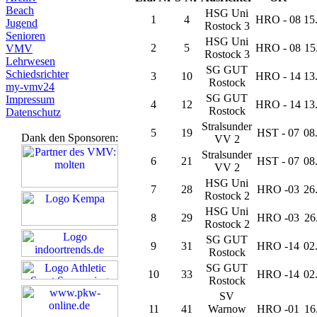
Beach
HSG Uni
1
4
HRO - 08
15
Jugend
Rostock 3
Senioren
HSG Uni
2
5
HRO - 08
15
VMV
Rostock 3
Lehrwesen
SG GUT
Schiedsrichter
3
10
HRO - 14
13
Rostock
my-vmv24
SG GUT
Impressum
4
12
HRO - 14
13
Rostock
Datenschutz
Stralsunder
5
19
HST - 07
08
Dank den Sponsoren:
VV 2
Stralsunder
6
21
HST - 07
08
VV 2
HSG Uni
7
28
HRO -03
26
Rostock 2
HSG Uni
8
29
HRO -03
26
Rostock 2
SG GUT
9
31
HRO -14
02
Rostock
SG GUT
10
33
HRO -14
02
Rostock
SV
11
41
Warnow
HRO -01
16