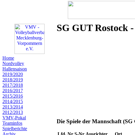
SG GUT Rostock - 
Home
Nordvolley
Hallensaison
2019/2020
2018/2019
2017/2018
2016/2017
2015/2016
2014/2015
2013/2014
2012/2013
VMV-Pokal
Die Spiele der Mannschaft (SG
Teaminfos
Spielberichte
Lfd. Nr
S-Nr
Ausrichter
Ort
Archiv