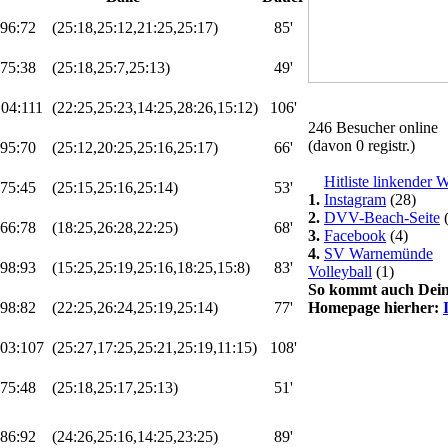
96:72
(25:18,25:12,21:25,25:17)
85'
75:38
(25:18,25:7,25:13)
49'
04:111
(22:25,25:23,14:25,28:26,15:12)
106'
246 Besucher online
(davon 0 registr.)
95:70
(25:12,20:25,25:16,25:17)
66'
Hitliste linkender 
75:45
(25:15,25:16,25:14)
53'
1.
Instagram
(28)
2.
DVV-Beach-Seite
(
66:78
(18:25,26:28,22:25)
68'
3.
Facebook
(4)
4.
SV Warnemünde
98:93
(15:25,25:19,25:16,18:25,15:8)
83'
Volleyball
(1)
So kommt auch Dei
98:82
(22:25,26:24,25:19,25:14)
77'
Homepage hierher:
03:107
(25:27,17:25,25:21,25:19,11:15)
108'
75:48
(25:18,25:17,25:13)
51'
86:92
(24:26,25:16,14:25,23:25)
89'