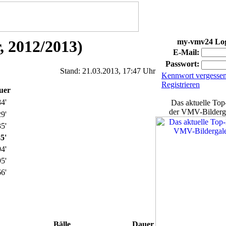
 2012/2013)
my-vmv24 Lo
E-Mail:
Passwort:
Stand: 21.03.2013, 17:47 Uhr
Kennwort vergesse
Registrieren
uer
4'
Das aktuelle Top
der VMV-Bilderga
9'
5'
5'
4'
5'
6'
Bälle
Dauer