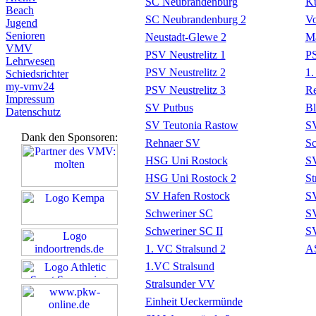
SC Neubrandenburg
Kü
Beach
SC Neubrandenburg 2
Vo
Jugend
Senioren
Neustadt-Glewe 2
M
VMV
PSV Neustrelitz 1
PS
Lehrwesen
PSV Neustrelitz 2
1.
Schiedsrichter
my-vmv24
PSV Neustrelitz 3
R
Impressum
SV Putbus
Bl
Datenschutz
SV Teutonia Rastow
S
Dank den Sponsoren:
Rehnaer SV
Sc
HSG Uni Rostock
SV
HSG Uni Rostock 2
St
SV Hafen Rostock
SV
Schweriner SC
S
Schweriner SC II
S
1. VC Stralsund 2
A
1.VC Stralsund
Stralsunder VV
Einheit Ueckermünde