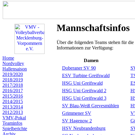
Mannschaftsinfos
Über die folgenden Teams stehen für die
Informationen zur Verfügung:
Home
Damen
Nordvolley
Doberaner SV 90
SV
Hallensaison
2019/2020
ESV Turbine Greifswald
TS
2018/2019
HSG Uni Greifswald
ES
2017/2018
2016/2017
HSG Uni Greifswald 2
HS
2015/2016
HSG Uni Greifswald 3
HS
2014/2015
SV Blau-Weiß Grevesmühlen
HS
2013/2014
2012/2013
Grimmener SV
VV
VMV-Pokal
SV Hagenow 2
Gü
Teaminfos
HSV Neubrandenburg
S
Spielberichte
Archiv