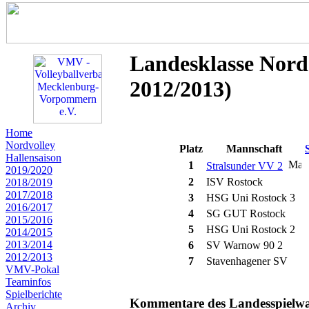
Landesklasse Nord
2012/2013)
Home
Nordvolley
Platz
Mannschaft
Hallensaison
1
Stralsunder VV 2
2019/2020
2
ISV Rostock
2018/2019
2017/2018
3
HSG Uni Rostock 3
2016/2017
4
SG GUT Rostock
2015/2016
5
HSG Uni Rostock 2
2014/2015
2013/2014
6
SV Warnow 90 2
2012/2013
7
Stavenhagener SV
VMV-Pokal
Teaminfos
Spielberichte
Kommentare des Landesspielwart
Archiv