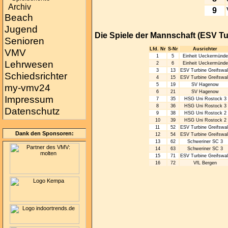
Archiv
9
Beach
Jugend
Die Spiele der Mannschaft (ESV Tu
Senioren
Lfd. Nr
S-Nr
Ausrichter
VMV
1
5
Einheit Ueckermünde
Lehrwesen
2
6
Einheit Ueckermünde
3
13
ESV Turbine Greifswal
Schiedsrichter
4
15
ESV Turbine Greifswal
5
19
SV Hagenow
my-vmv24
6
21
SV Hagenow
Impressum
7
35
HSG Uni Rostock 3
8
36
HSG Uni Rostock 3
Datenschutz
9
38
HSG Uni Rostock 2
10
39
HSG Uni Rostock 2
11
52
ESV Turbine Greifswal
Dank den Sponsoren:
12
54
ESV Turbine Greifswal
13
62
Schweriner SC 3
14
63
Schweriner SC 3
15
71
ESV Turbine Greifswal
16
72
VfL Bergen