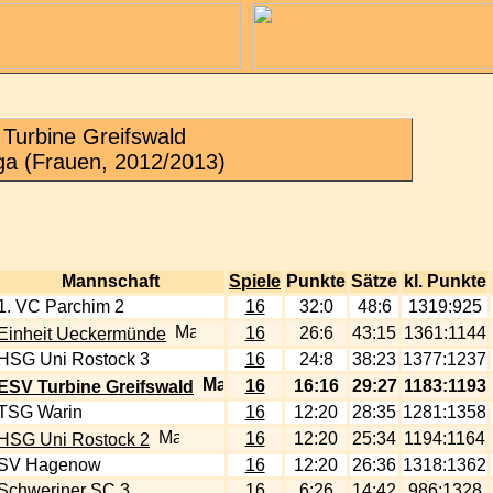
Turbine Greifswald
ga (Frauen, 2012/2013)
Mannschaft
Spiele
Punkte
Sätze
kl. Punkte
1. VC Parchim 2
16
32:0
48:6
1319:925
16
26:6
43:15
1361:1144
Einheit Ueckermünde
HSG Uni Rostock 3
16
24:8
38:23
1377:1237
16
16:16
29:27
1183:1193
ESV Turbine Greifswald
TSG Warin
16
12:20
28:35
1281:1358
16
12:20
25:34
1194:1164
HSG Uni Rostock 2
SV Hagenow
16
12:20
26:36
1318:1362
Schweriner SC 3
16
6:26
14:42
986:1328