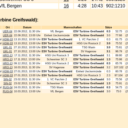
VfL Bergen
16
4:28
10:43
902:1210
rbine Greifswald):
Ort
Datum
Mannschaften
Sätze
UER-04
22.09.2012, 11:30 Uhr
VfL Bergen
ESV Turbine Greifswald
0:3
52:75
(1
UER-04
22.09.2012, 13:00 Uhr
Einheit Ueckermünde
ESV Turbine Greifswald
3:0
77:66
(2
d
HGW-03
13.10.2012, 10:00 Uhr
ESV Turbine Greifswald
1. VC Parchim 2
0:3
61:75
(1
d
HGW-03
13.10.2012, 13:00 Uhr
ESV Turbine Greifswald
HSG Uni Rostock 2
3:0
75:52
(2
LWL-01
27.10.2012, 10:00 Uhr
ESV Turbine Greifswald
TSG Warin
3:0
75:61
(2
LWL-01
27.10.2012, 13:00 Uhr
ESV Turbine Greifswald
SV Hagenow
3:1
96:79
(2
HRO-13
17.11.2012, 11:30 Uhr
HSG Uni Rostock 3
ESV Turbine Greifswald
3:1
89:80
(2
HRO-13
17.11.2012, 13:00 Uhr
Schweriner SC 3
ESV Turbine Greifswald
1:3
75:98
(1
HRO-13
09.12.2012, 11:30 Uhr
HSG Uni Rostock 2
ESV Turbine Greifswald
0:3
65:76
(2
HRO-13
16.03.2013, 11:30 Uhr
SV Hagenow
ESV Turbine Greifswald
3:2
107:102
(2
d
HGW-03
27.01.2013, 10:00 Uhr
ESV Turbine Greifswald
Einheit Ueckermünde
0:3
60:78
(1
d
HGW-03
27.01.2013, 13:00 Uhr
ESV Turbine Greifswald
HSG Uni Rostock 3
2:3
97:104
(2
SIN-02
23.02.2013, 11:30 Uhr
1. VC Parchim 2
ESV Turbine Greifswald
3:0
75:56
(2
SIN-02
23.02.2013, 13:00 Uhr
Schweriner SC 3
ESV Turbine Greifswald
1:3
75:91
(1
d
RUG-04
24.03.2013, 11:30 Uhr
TSG Warin
ESV Turbine Greifswald
0:3
54:75
(1
RUG-04
10.03.2013, 13:00 Uhr
VfL Bergen
ESV Turbine Greifswald
3:0
75:0
(2