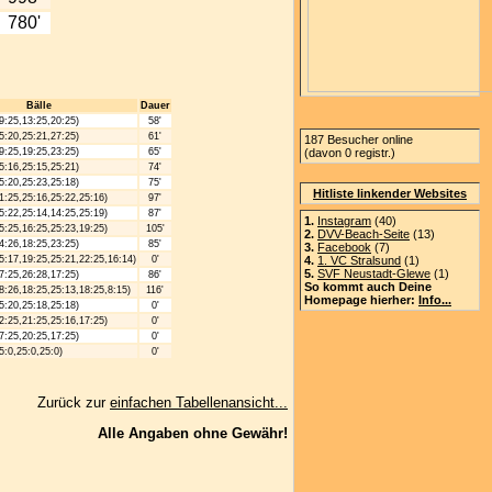
780'
Bälle
Dauer
9:25,13:25,20:25)
58'
5:20,25:21,27:25)
61'
187 Besucher online
9:25,19:25,23:25)
65'
(davon 0 registr.)
5:16,25:15,25:21)
74'
5:20,25:23,25:18)
75'
Hitliste linkender Websites
1:25,25:16,25:22,25:16)
97'
5:22,25:14,14:25,25:19)
87'
1.
Instagram
(40)
5:25,16:25,25:23,19:25)
105'
2.
DVV-Beach-Seite
(13)
4:26,18:25,23:25)
85'
3.
Facebook
(7)
5:17,19:25,25:21,22:25,16:14)
0'
4.
1. VC Stralsund
(1)
5.
SVF Neustadt-Glewe
(1)
7:25,26:28,17:25)
86'
So kommt auch Deine
8:26,18:25,25:13,18:25,8:15)
116'
Homepage hierher:
Info...
5:20,25:18,25:18)
0'
2:25,21:25,25:16,17:25)
0'
7:25,20:25,17:25)
0'
5:0,25:0,25:0)
0'
Zurück zur
einfachen Tabellenansicht...
Alle Angaben ohne Gewähr!