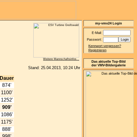
my-vmv24 Login
E-Mail:
Passwort:
Kennwort vergessen?
Registrieren
Weitere Mannschaftsinfos...
Das aktuelle Top-Bild
der VMV-Bildergalerie
Stand: 25.04.2013, 10:24 Uhr
Dauer
874'
1100'
1252'
909'
1086'
1175'
888'
998'