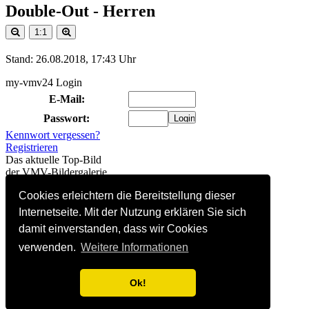
Double-Out - Herren
1:1
Stand: 26.08.2018, 17:43 Uhr
my-vmv24 Login
E-Mail:
Passwort:
Kennwort vergessen?
Registrieren
Das aktuelle Top-Bild
der VMV-Bildergalerie
Cookies erleichtern die Bereitstellung dieser
106 Besucher online
(davon 0 registriert)
Internetseite. Mit der Nutzung erklären Sie sich
Hitliste linkender Websites
damit einverstanden, dass wir Cookies
1.
Instagram
(32)
2.
DVV-Beach-Seite
(14)
verwenden.
Weitere Informationen
3.
Facebook
(4)
4.
SV Warnemünde Volleyball
(1)
Ok!
So kommt auch Deine
Homepage hierher:
Info...
Alle Seiten Copyright © 2002-2022 Steffen Bock