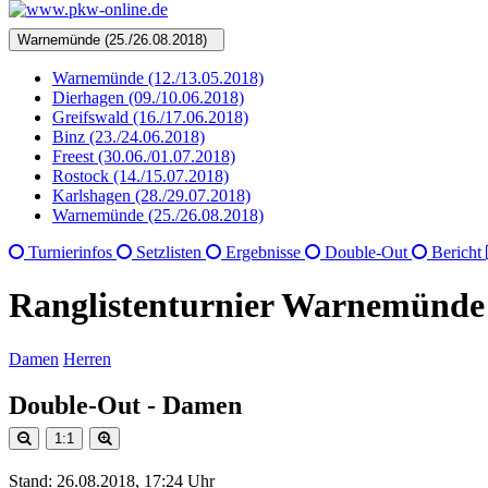
Warnemünde (25./26.08.2018)
Warnemünde (12./13.05.2018)
Dierhagen (09./10.06.2018)
Greifswald (16./17.06.2018)
Binz (23./24.06.2018)
Freest (30.06./01.07.2018)
Rostock (14./15.07.2018)
Karlshagen (28./29.07.2018)
Warnemünde (25./26.08.2018)
Turnierinfos
Setzlisten
Ergebnisse
Double-Out
Bericht
Ranglistenturnier Warnemünde (
Damen
Herren
Double-Out - Damen
1:1
Stand: 26.08.2018, 17:24 Uhr