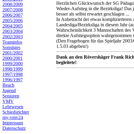
Herzlichen Glückwunsch der SG Pädagog
2008/2009
Wieder-Aufstieg in die Bezirksliga! Das
2007/2008
besser als selbst erwartet geschlagen ...
2006/2007
In Anbetracht der etwas komplizierteren
2005/2006
Landesliga/Bezirksliga in diesem Jahr (a
2004/2005
Wahrscheinlichkeit 3 Mannschaften des VM
2003/2004
direkte Aufstiegsoption wahrgenommen w
2002/2003
(Den Fragebogen für das Spieljahr 2003/0
Teaminfos
1.5.03 abgeben!)
Sonstiges
2001/2002
Dank an den Rövershäger Frank Richter
2000/2001
begleitete!
1999/2000
1998/1999
1997/1998
1996/1997
Beach
Jugend
Senioren
VMV
Lehrwesen
Schiedsrichter
my-vmv24
Impressum
Datenschutz