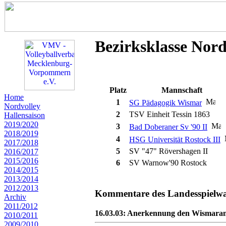
Bezirksklasse Nord
Platz
Mannschaft
Home
1
SG Pädagogik Wismar
Nordvolley
2
TSV Einheit Tessin 1863
Hallensaison
2019/2020
3
Bad Doberaner Sv '90 II
2018/2019
4
HSG Universität Rostock III
2017/2018
5
SV "47" Rövershagen II
2016/2017
2015/2016
6
SV Warnow'90 Rostock
2014/2015
2013/2014
2012/2013
Kommentare des Landesspielwart
Archiv
2011/2012
16.03.03: Anerkennung den Wismaran
2010/2011
2009/2010