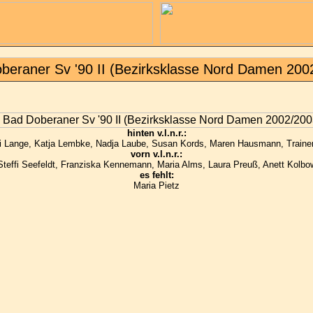
beraner Sv '90 II (Bezirksklasse Nord Damen 200
hinten v.l.n.r.:
ffi Lange, Katja Lembke, Nadja Laube, Susan Kords, Maren Hausmann, Trainer
vorn v.l.n.r.:
Steffi Seefeldt, Franziska Kennemann, Maria Alms, Laura Preuß, Anett Kolbo
es fehlt:
Maria Pietz