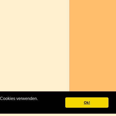
ir Cookies verwenden.
Ok!