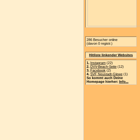
286 Besucher online
(davon 0 registr.)
Hitliste linkender Websites
1.
Instagram
(22)
2.
DVV-Beach-Seite
(12)
3.
Facebook
(2)
4.
SVF Neustadt-Glewe
(1)
So kommt auch Deine
Homepage hierher:
Info...