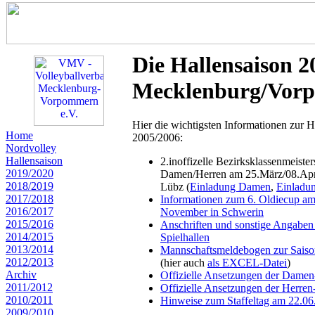
Die Hallensaison 2
Mecklenburg/Vor
Hier die wichtigsten Informationen zur H
Home
2005/2006:
Nordvolley
Hallensaison
2.inoffizelle Bezirksklassenmeister
2019/2020
Damen/Herren am 25.März/08.Apri
2018/2019
Lübz (
Einladung Damen
,
Einladu
2017/2018
Informationen zum 6. Oldiecup am
2016/2017
November in Schwerin
2015/2016
Anschriften und sonstige Angaben
2014/2015
Spielhallen
2013/2014
Mannschaftsmeldebogen zur Sais
2012/2013
(hier auch
als EXCEL-Datei
)
Archiv
Offizielle Ansetzungen der Damen
2011/2012
Offizielle Ansetzungen der Herren
2010/2011
Hinweise zum Staffeltag am 22.06
2009/2010