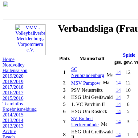
Verbandsliga (Fra
Spiele
Platz
Mannschaft
Home
ges.
gew.
ve
Nordvolley
SC
Hallensaison
1
14
12
Neubrandenburg
2019/2020
2018/2019
2
14
12
MSV Pampow
2017/2018
3
PSV Neustrelitz
14
10
2016/2017
4
HSG Uni Greifswald
14
7
2015/2016
Teaminfos
5
1. VC Parchim II
14
6
Ergebnismeldung
6
HSG Uni Rostock
14
5
2014/2015
SV Einheit
2013/2014
7
14
3
Ueckermünde
2012/2013
Archiv
HSG Uni Greifswald
8
14
1
Beach
II