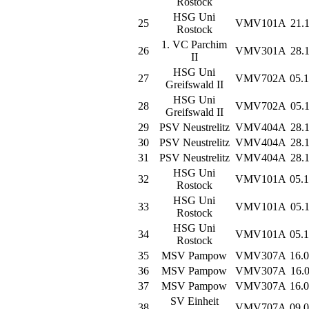
Rostock
HSG Uni
25
VMV101A
21.1
Rostock
1. VC Parchim
26
VMV301A
28.1
II
HSG Uni
27
VMV702A
05.1
Greifswald II
HSG Uni
28
VMV702A
05.1
Greifswald II
29
PSV Neustrelitz
VMV404A
28.1
30
PSV Neustrelitz
VMV404A
28.
31
PSV Neustrelitz
VMV404A
28.1
HSG Uni
32
VMV101A
05.1
Rostock
HSG Uni
33
VMV101A
05.1
Rostock
HSG Uni
34
VMV101A
05.1
Rostock
35
MSV Pampow
VMV307A
16.0
36
MSV Pampow
VMV307A
16.0
37
MSV Pampow
VMV307A
16.0
SV Einheit
38
VMV707A
09.0