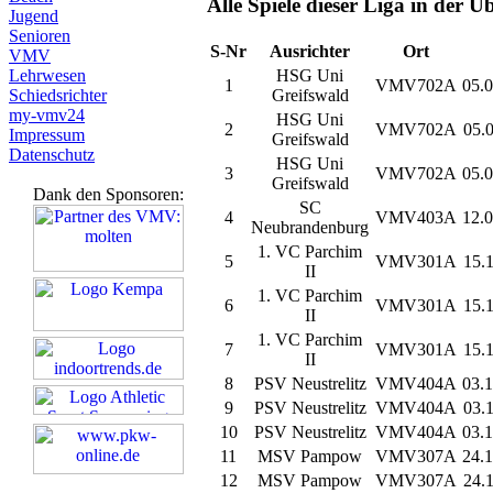
Alle Spiele dieser Liga in der Üb
Jugend
Senioren
S-Nr
Ausrichter
Ort
VMV
HSG Uni
Lehrwesen
1
VMV702A
05.0
Greifswald
Schiedsrichter
my-vmv24
HSG Uni
2
VMV702A
05.0
Impressum
Greifswald
Datenschutz
HSG Uni
3
VMV702A
05.0
Greifswald
Dank den Sponsoren:
SC
4
VMV403A
12.0
Neubrandenburg
1. VC Parchim
5
VMV301A
15.1
II
1. VC Parchim
6
VMV301A
15.
II
1. VC Parchim
7
VMV301A
15.1
II
8
PSV Neustrelitz
VMV404A
03.1
9
PSV Neustrelitz
VMV404A
03.1
10
PSV Neustrelitz
VMV404A
03.1
11
MSV Pampow
VMV307A
24.1
12
MSV Pampow
VMV307A
24.1