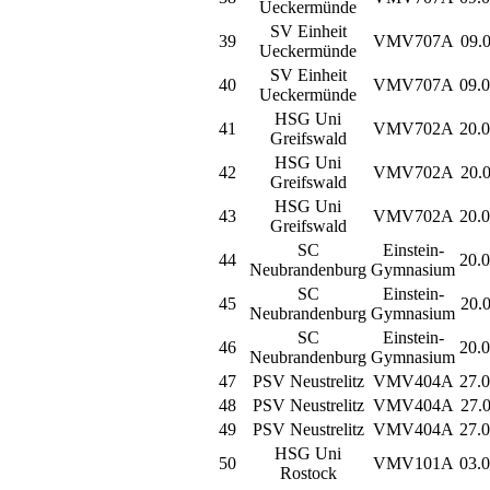
Ueckermünde
SV Einheit
39
VMV707A
09.0
Ueckermünde
SV Einheit
40
VMV707A
09.0
Ueckermünde
HSG Uni
41
VMV702A
20.0
Greifswald
HSG Uni
42
VMV702A
20.0
Greifswald
HSG Uni
43
VMV702A
20.0
Greifswald
SC
Einstein-
44
20.0
Neubrandenburg
Gymnasium
SC
Einstein-
45
20.0
Neubrandenburg
Gymnasium
SC
Einstein-
46
20.0
Neubrandenburg
Gymnasium
47
PSV Neustrelitz
VMV404A
27.0
48
PSV Neustrelitz
VMV404A
27.0
49
PSV Neustrelitz
VMV404A
27.0
HSG Uni
50
VMV101A
03.0
Rostock