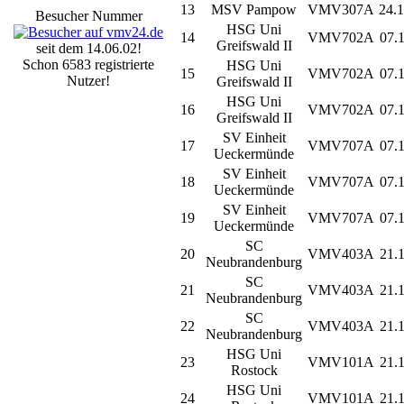
13
MSV Pampow
VMV307A
24.1
Besucher Nummer
HSG Uni
14
VMV702A
07.1
Greifswald II
seit dem 14.06.02!
Schon 6583 registrierte
HSG Uni
15
VMV702A
07.
Nutzer!
Greifswald II
HSG Uni
16
VMV702A
07.1
Greifswald II
SV Einheit
17
VMV707A
07.1
Ueckermünde
SV Einheit
18
VMV707A
07.
Ueckermünde
SV Einheit
19
VMV707A
07.1
Ueckermünde
SC
20
VMV403A
21.1
Neubrandenburg
SC
21
VMV403A
21.
Neubrandenburg
SC
22
VMV403A
21.1
Neubrandenburg
HSG Uni
23
VMV101A
21.1
Rostock
HSG Uni
24
VMV101A
21.