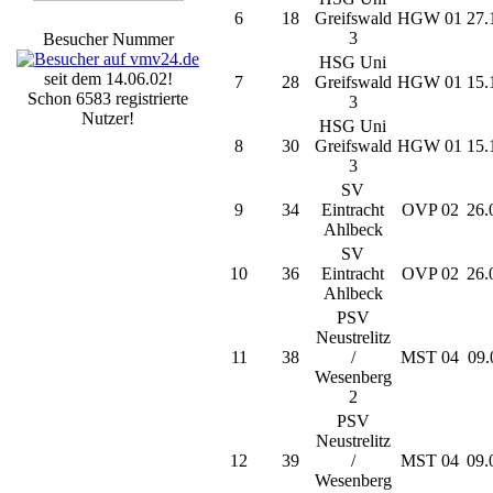
6
18
Greifswald
HGW 01
27.
3
Besucher Nummer
HSG Uni
seit dem 14.06.02!
7
28
Greifswald
HGW 01
15.
Schon 6583 registrierte
3
Nutzer!
HSG Uni
8
30
Greifswald
HGW 01
15.
3
SV
9
34
Eintracht
OVP 02
26.
Ahlbeck
SV
10
36
Eintracht
OVP 02
26.
Ahlbeck
PSV
Neustrelitz
11
38
/
MST 04
09.
Wesenberg
2
PSV
Neustrelitz
12
39
/
MST 04
09.
Wesenberg