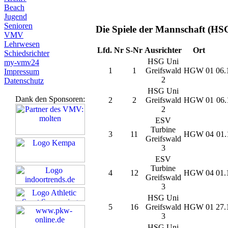
Beach
Jugend
Senioren
Die Spiele der Mannschaft (HSG
VMV
Lehrwesen
Lfd. Nr
S-Nr
Ausrichter
Ort
Schiedsrichter
HSG Uni
my-vmv24
1
1
Greifswald
HGW 01
06.
Impressum
2
Datenschutz
HSG Uni
Dank den Sponsoren:
2
2
Greifswald
HGW 01
06.
2
ESV
Turbine
3
11
HGW 04
01.
Greifswald
3
ESV
Turbine
4
12
HGW 04
01.
Greifswald
3
HSG Uni
5
16
Greifswald
HGW 01
27.
3
HSG Uni