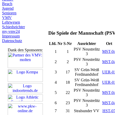
Beach
Jugend
Senioren
VMV
Lehrwesen
Schiedsrichter
my-vmv24
Die Spiele der Mannschaft (PSV 
Impressum
Datenschutz
Lfd. Nr
S-Nr
Ausrichter
Ort
PSV Neustrelitz
Dank den Sponsoren:
1
1
MST-0
3
PSV Neustrelitz
2
2
MST-0
3
SV Grün-Weiß
3
17
UER-0
Ferdinandshof
SV Grün-Weiß
4
18
UER-0
Ferdinandshof
PSV Neustrelitz
5
22
MST-0
3
PSV Neustrelitz
6
23
MST-0
3
7
31
Stralsunder VV
HST-0