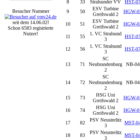
8
33
Stralsunder VV
HST-0
ESV Turbine
Besucher Nummer
9
50
HGW-0
Greifswald 2
ESV Turbine
seit dem 14.06.02!
10
51
HGW-0
Greifswald 2
Schon 6583 registrierte
Nutzer!
1. VC Stralsund
11
55
HST-0
3
1. VC Stralsund
12
56
HST-0
3
SC
13
71
Neubrandenburg
NB-04
2
SC
14
72
Neubrandenburg
NB-04
2
HSG Uni
15
73
HGW-0
Greifswald 2
HSG Uni
16
74
HGW-0
Greifswald 2
PSV Neustrelitz
17
82
MST-0
3
PSV Neustrelitz
18
83
MST-0
3