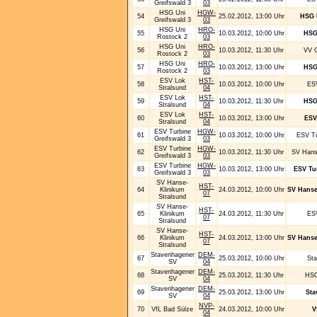
Greifswald 3
03
HSG Uni
HGW-
54
25.02.2012, 13:00 Uhr
HSG 
Greifswald 3
03
HSG Uni
HRO-
55
10.03.2012, 10:00 Uhr
HSG
Rostock 2
03
HSG Uni
HRO-
56
10.03.2012, 11:30 Uhr
VV G
Rostock 2
03
HSG Uni
HRO-
57
10.03.2012, 13:00 Uhr
HSG
Rostock 2
03
ESV Lok
HST-
58
10.03.2012, 10:00 Uhr
ESV
Stralsund
04
ESV Lok
HST-
59
10.03.2012, 11:30 Uhr
HSG
Stralsund
04
ESV Lok
HST-
60
10.03.2012, 13:00 Uhr
ESV
Stralsund
04
ESV Turbine
HGW-
61
10.03.2012, 10:00 Uhr
ESV Tu
Greifswald 3
03
ESV Turbine
HGW-
62
10.03.2012, 11:30 Uhr
SV Hans
Greifswald 3
03
ESV Turbine
HGW-
63
10.03.2012, 13:00 Uhr
ESV Tu
Greifswald 3
03
SV Hanse-
HST-
64
Klinikum
24.03.2012, 10:00 Uhr
SV Hanse
07
Stralsund
SV Hanse-
HST-
65
Klinikum
24.03.2012, 11:30 Uhr
ESV
07
Stralsund
SV Hanse-
HST-
66
Klinikum
24.03.2012, 13:00 Uhr
SV Hanse
07
Stralsund
Stavenhagener
DEM-
67
25.03.2012, 10:00 Uhr
St
SV
04
Stavenhagener
DEM-
68
25.03.2012, 11:30 Uhr
HSG
SV
04
Stavenhagener
DEM-
69
25.03.2012, 13:00 Uhr
Sta
SV
04
NVP-
70
VfL Bad Sülze
24.03.2012, 10:00 Uhr
V
04