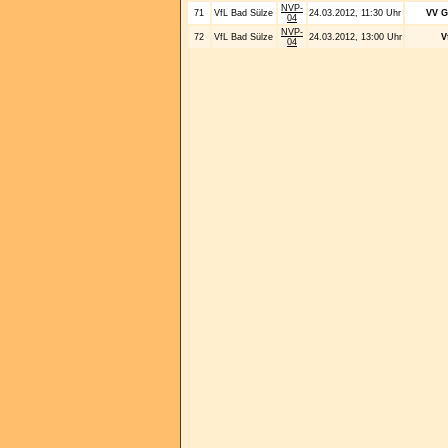
NVP-
71
VfL Bad Sülze
24.03.2012, 11:30 Uhr
VV G
04
NVP-
72
VfL Bad Sülze
24.03.2012, 13:00 Uhr
V
04