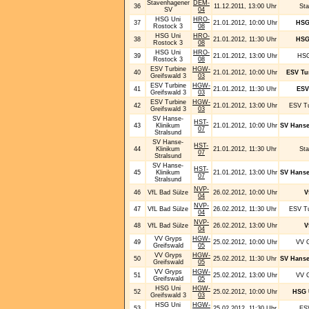
Stavenhagener
DEM-
36
11.12.2011, 13:00 Uhr
St
SV
04
HSG Uni
HRO-
37
21.01.2012, 10:00 Uhr
HSG
Rostock 3
08
HSG Uni
HRO-
38
21.01.2012, 11:30 Uhr
HSG
Rostock 3
08
HSG Uni
HRO-
39
21.01.2012, 13:00 Uhr
HSG
Rostock 3
08
ESV Turbine
HGW-
40
21.01.2012, 10:00 Uhr
ESV Tu
Greifswald 3
03
ESV Turbine
HGW-
41
21.01.2012, 11:30 Uhr
ESV
Greifswald 3
03
ESV Turbine
HGW-
42
21.01.2012, 13:00 Uhr
ESV Tu
Greifswald 3
03
SV Hanse-
HST-
43
Klinikum
21.01.2012, 10:00 Uhr
SV Hanse
07
Stralsund
SV Hanse-
HST-
44
Klinikum
21.01.2012, 11:30 Uhr
St
07
Stralsund
SV Hanse-
HST-
45
Klinikum
21.01.2012, 13:00 Uhr
SV Hanse
07
Stralsund
NVP-
46
VfL Bad Sülze
26.02.2012, 10:00 Uhr
V
04
NVP-
47
VfL Bad Sülze
26.02.2012, 11:30 Uhr
ESV Tu
04
NVP-
48
VfL Bad Sülze
26.02.2012, 13:00 Uhr
V
04
VV Gryps
HGW-
49
25.02.2012, 10:00 Uhr
VV G
Greifswald
05
VV Gryps
HGW-
50
25.02.2012, 11:30 Uhr
SV Hanse
Greifswald
05
VV Gryps
HGW-
51
25.02.2012, 13:00 Uhr
VV G
Greifswald
05
HSG Uni
HGW-
52
25.02.2012, 10:00 Uhr
HSG 
Greifswald 3
03
HSG Uni
HGW-
53
25.02.2012, 11:30 Uhr
ESV