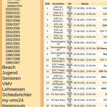
Teaminfos
S-Nr
Ausrichter
Ort
Datum
Spielberichte
HSG Uni
HRO-
1
17.09.2011, 10:00 Uhr
HSG
2010/2011
Rostock 2
03
2009/2010
HSG Uni
HRO-
2
17.09.2011, 11:30 Uhr
HSG
Rostock 2
03
2008/2009
HSG Uni
HRO-
3
17.09.2011, 13:00 Uhr
HSG
2007/2008
Rostock 2
03
2006/2007
ESV Lok
HST-
4
17.09.2011, 10:00 Uhr
ESV
Stralsund
04
2005/2006
ESV Lok
HST-
5
17.09.2011, 11:30 Uhr
ESV Tu
2004/2005
Stralsund
04
2003/2004
ESV Lok
HST-
6
17.09.2011, 13:00 Uhr
ESV
Stralsund
04
2002/2003
Stavenhagener
DEM-
7
18.09.2011, 10:00 Uhr
St
2001/2002
SV
04
2000/2001
Stavenhagener
DEM-
8
18.09.2011, 11:30 Uhr
SV Hanse
SV
04
1999/2000
Stavenhagener
DEM-
9
18.09.2011, 13:00 Uhr
Sta
1998/1999
SV
04
1997/1998
ESV Turbine
HGW-
10
09.10.2011, 10:00 Uhr
ESV Tu
Greifswald 3
03
1996/1997
ESV Turbine
HGW-
11
09.10.2011, 11:30 Uhr
St
Beach
Greifswald 3
03
ESV Turbine
HGW-
12
09.10.2011, 13:00 Uhr
ESV Tu
Jugend
Greifswald 3
03
HSG Uni
HGW-
Senioren
13
08.10.2011, 10:00 Uhr
HSG 
Greifswald 3
02
HSG Uni
HGW-
VMV
14
08.10.2011, 11:30 Uhr
VV G
Greifswald 3
02
HSG Uni
HGW-
Lehrwesen
15
08.10.2011, 13:00 Uhr
HSG 
Greifswald 3
02
NVP-
Schiedsrichter
16
VfL Bad Sülze
08.10.2011, 10:00 Uhr
V
04
NVP-
my-vmv24
17
VfL Bad Sülze
08.10.2011, 11:30 Uhr
ESV
04
Impressum
NVP-
18
VfL Bad Sülze
08.10.2011, 13:00 Uhr
V
04