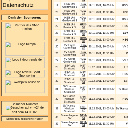
Datenschutz
HSG Uni
HGW-
19
19.11.2011, 10:00 Uhr
HSG 
Greifswald 3
02
HSG Uni
HGW-
20
19.11.2011, 11:30 Uhr
HSG
Greifswald 3
02
Dank den Sponsoren:
HSG Uni
HGW-
21
19.11.2011, 13:00 Uhr
HSG 
Greifswald 3
02
HSG Uni
HRO-
22
20.11.2011, 10:00 Uhr
HSG
Rostock 3
08
HSG Uni
HRO-
23
20.11.2011, 11:30 Uhr
ESV
Rostock 3
08
HSG Uni
HRO-
24
20.11.2011, 13:00 Uhr
HSG
Rostock 3
08
VV Gryps
HGW-
25
26.11.2011, 10:00 Uhr
VV G
Greifswald
02
VV Gryps
HGW-
26
26.11.2011, 11:30 Uhr
V
Greifswald
02
VV Gryps
HGW-
27
26.11.2011, 13:00 Uhr
VV G
Greifswald
02
ESV Lok
HST-
28
10.12.2011, 10:00 Uhr
ESV
Stralsund
04
ESV Lok
HST-
29
10.12.2011, 11:30 Uhr
HSG
Stralsund
04
ESV Lok
HST-
30
10.12.2011, 13:00 Uhr
ESV
Stralsund
04
SV Hanse-
HST-
31
Klinikum
11.12.2011, 10:00 Uhr
SV Hans
07
Stralsund
SV Hanse-
HST-
32
Klinikum
11.12.2011, 11:30 Uhr
HSG
07
Stralsund
Besucher Nummer
SV Hanse-
HST-
33
Klinikum
11.12.2011, 13:00 Uhr
SV Hanse
07
Stralsund
seit dem 14.06.02!
Stavenhagener
DEM-
34
11.12.2011, 10:00 Uhr
St
SV
04
Schon 6583 registrierte Nutzer!
Stavenhagener
DEM-
35
11.12.2011, 11:30 Uhr
V
SV
04