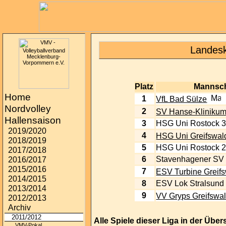
Landesk
Platz
Mannsch
Home
1
VfL Bad Sülze
Nordvolley
2
SV Hanse-Klinikum
Hallensaison
3
HSG Uni Rostock 
2019/2020
4
HSG Uni Greifswal
2018/2019
5
HSG Uni Rostock 
2017/2018
6
Stavenhagener SV
2016/2017
2015/2016
7
ESV Turbine Greifs
2014/2015
8
ESV Lok Stralsund
2013/2014
9
VV Gryps Greifswa
2012/2013
Archiv
2011/2012
Alle Spiele dieser Liga in der Übers
VMV-Pokal