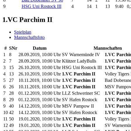
9
HSG Uni Rostock III
4
14
1
13
9:40
0
1.VC Parchim II
Spielplan
Mannschaftsfoto
#
SNr
Datum
Mannschaften
1
8
28.09.2019, 10:00 Uhr
SV Warnemünde IV
1.VC Parchi
2
7
28.09.2019, 10:00 Uhr
Klützer LadyBulls
1.VC Parchi
3
15
26.10.2019, 10:00 Uhr
HSG Uni Rostock III
1.VC Parchi
4
13
26.10.2019, 10:00 Uhr
1.VC Parchim II
Volley Tigers
5
27
10.11.2019, 10:00 Uhr
1.VC Parchim II
Bad Doberane
6
26
10.11.2019, 10:00 Uhr
1.VC Parchim II
MSV Pampow
7
28
01.12.2019, 10:00 Uhr
LLZ Schweriner SC
1.VC Parchi
8
29
01.12.2019, 10:00 Uhr
SV Hafen Rostock
1.VC Parchi
9
40
14.12.2019, 10:00 Uhr
MSV Pampow II
1.VC Parchi
10
42
14.12.2019, 10:00 Uhr
SV Hafen Rostock
1.VC Parchi
11
50
19.01.2020, 10:00 Uhr
1.VC Parchim II
Volley Tigers
12
49
19.01.2020, 10:00 Uhr
1.VC Parchim II
SV Warnemün