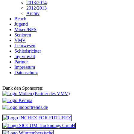
2013/2014
2012/2013
Archiv
Beach
Jugend
Mixed/BFS
Senioren
VMV
Lehrwesen
Schiedsrichter
my-vmv24
Partner
Impressum
Datenschutz
Dank den Sponsoren: