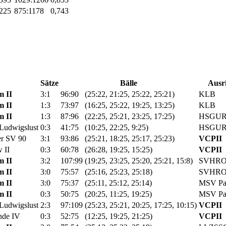
,225
875:1178
0,743
Sätze
Bälle
Ausr
m II
3:1
96:90
(25:22, 21:25, 25:22, 25:21)
KLB
m II
1:3
73:97
(16:25, 25:22, 19:25, 13:25)
KLB
m II
1:3
87:96
(22:25, 25:21, 23:25, 17:25)
HSGURO
 Ludwigslust
0:3
41:75
(10:25, 22:25, 9:25)
HSGURO
r SV 90
3:1
93:86
(25:21, 18:25, 25:17, 25:23)
VCPII
 II
0:3
60:78
(26:28, 19:25, 15:25)
VCPII
m II
3:2
107:99
(19:25, 23:25, 25:20, 25:21, 15:8)
SVHR
m II
3:0
75:57
(25:16, 25:23, 25:18)
SVHR
m II
3:0
75:37
(25:11, 25:12, 25:14)
MSV Pa
m II
0:3
50:75
(20:25, 11:25, 19:25)
MSV Pa
 Ludwigslust
2:3
97:109
(25:23, 25:21, 20:25, 17:25, 10:15)
VCPII
de IV
0:3
52:75
(12:25, 19:25, 21:25)
VCPII