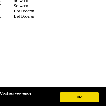
C
Schwerin
C
Schwerin
0
Bad Doberan
0
Bad Doberan
ir Cookies verwenden.
Ok!