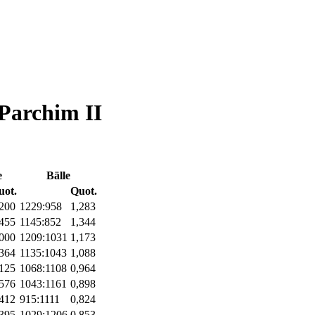
Parchim II
e
Bälle
uot.
Quot.
,200
1229:958
1,283
,455
1145:852
1,344
,000
1209:1031
1,173
,364
1135:1043
1,088
,125
1068:1108
0,964
,576
1043:1161
0,898
,412
915:1111
0,824
,395
1029:1206
0,853