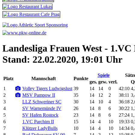
Landesliga Frauen West - 1.VC 
Stand: 22.02.2020, 19:01 Uhr
Spiele
Sätz
Platz
Mannschaft
Punkte
ges.
gew.
verl.
Q
1
Volley Tigers Ludwigslust
39
14
14
0
42:10
4
2
MSV Pampow II
35
14
12
2
38:11
3
3
LLZ Schweriner SC
30
14
10
4
36:18
2
4
SV Warnemünde IV
26
14
8
6
30:22
1
5
SV Hafen Rostock
23
14
8
6
27:24
1
6
1.VC Parchim II
15
14
4
10
19:33
0
7
Klützer LadyBulls
10
14
4
10
14:34
0
8
Bad Doberaner SV 90
7
14
2
12
15:38
0