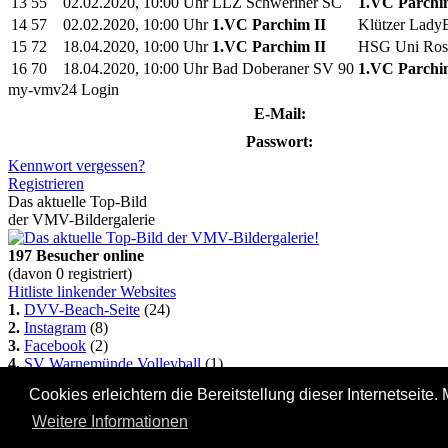
13
55
02.02.2020, 10:00 Uhr
LLZ Schweriner SC
1.VC Parchi
14
57
02.02.2020, 10:00 Uhr
1.VC Parchim II
Klützer LadyB
15
72
18.04.2020, 10:00 Uhr
1.VC Parchim II
HSG Uni Rost
16
70
18.04.2020, 10:00 Uhr
Bad Doberaner SV 90
1.VC Parchi
my-vmv24 Login
E-Mail:
Passwort:
Kennwort vergessen?
Registrieren
Das aktuelle Top-Bild
der VMV-Bildergalerie
197 Besucher online
(davon 0 registriert)
Hitliste linkender Websites
1.
DVV-Beach-Seite
(24)
2.
Instagram
(8)
3.
Facebook
(2)
4.
SV Warnemünde Volleyball
(1)
5.
1. VC Stralsund
(1)
Cookies erleichtern die Bereitstellung dieser Internetseite
So kommt auch Deine
Homepage hierher:
Info...
Weitere Informationen
Alle Seiten Copyright © 2002-2022 Steffen Bock