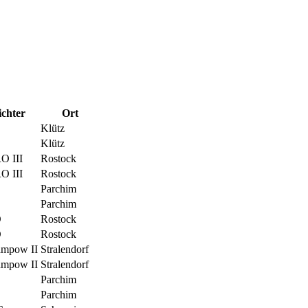
ichter
Ort
Klütz
Klütz
 III
Rostock
 III
Rostock
Parchim
Parchim
O
Rostock
O
Rostock
mpow II
Stralendorf
mpow II
Stralendorf
Parchim
Parchim