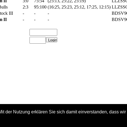
m II
3:0
75:54
(25:13, 25:22, 25:19)
LLZSS
ulls
2:3
95:100
(16:25, 25:23, 25:12, 17:25, 12:15)
LLZSS
ock III
-
-
-
BDSV9
m II
-
-
-
BDSV9
. Mit der Nutzung erklären Sie sich damit einverstanden, dass w