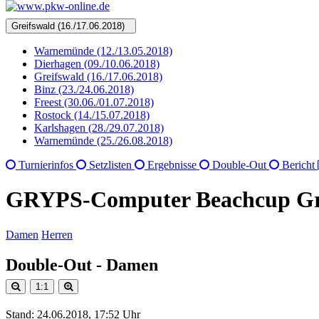
Greifswald (16./17.06.2018)
Warnemünde (12./13.05.2018)
Dierhagen (09./10.06.2018)
Greifswald (16./17.06.2018)
Binz (23./24.06.2018)
Freest (30.06./01.07.2018)
Rostock (14./15.07.2018)
Karlshagen (28./29.07.2018)
Warnemünde (25./26.08.2018)
Turnierinfos
Setzlisten
Ergebnisse
Double-Out
Bericht
GRYPS-Computer Beachcup Grei
Damen
Herren
Double-Out - Damen
1:1
Stand: 24.06.2018, 17:52 Uhr