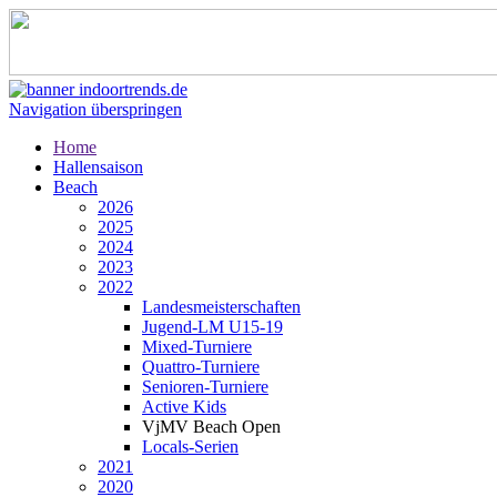
Navigation überspringen
Home
Hallensaison
Beach
2026
2025
2024
2023
2022
Landesmeisterschaften
Jugend-LM U15-19
Mixed-Turniere
Quattro-Turniere
Senioren-Turniere
Active Kids
VjMV Beach Open
Locals-Serien
2021
2020