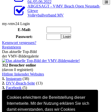
04./05.06.2022
ABGESAGT - VjMV Beach Open Neustadt-
Glewe
Volleyballverband MV
my-vmv24 Login
E-Mail:
Passwort:
Kennwort vergessen?
Registrieren
Das aktuelle Top-Bild
der VMV-Bildergalerie
312 Besucher online
(davon 0 registriert)
Hitliste linkender Websites
1.
Instagram
(38)
2.
DVV-Beach-Seite
(13)
3.
Facebook
(5)
4.
1. VC Stralsund
(1)
5.
SVF Neustadt-Glewe
(1)
Cookies erleichtern die Bereitstellung dieser
So kommt auch Deine
Internetseite. Mit der Nutzung erklären Sie sich
Homepage hierher:
Info...
damit einverstanden, dass wir Cookies
Alle Seiten Copyright © 2002-2022 Steffen Bock