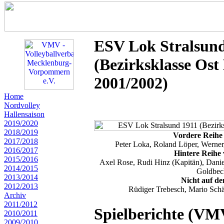
ESV Lok Stralsund
(Bezirksklasse Ost
2001/2002)
Home
Nordvolley
Hallensaison
2019/2020
2018/2019
Vordere Reihe 
2017/2018
Peter Loka, Roland Löper, Werner,
2016/2017
Hintere Reihe 
2015/2016
Axel Rose, Rudi Hinz (Kapitän), Danie
2014/2015
Goldbec
2013/2014
Nicht auf de
2012/2013
Rüdiger Trebesch, Mario Sch
Archiv
2011/2012
Spielberichte (VM
2010/2011
2009/2010