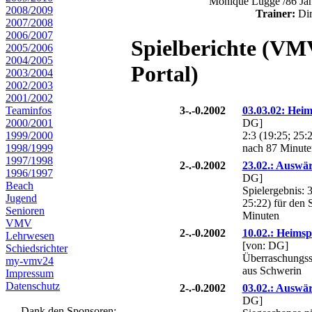
Monique Lugge /86 Jah
2008/2009
Trainer:
Dir
2007/2008
2006/2007
Spielberichte (VM
2005/2006
2004/2005
Portal)
2003/2004
2002/2003
2001/2002
Teaminfos
3-.-0.2002
03.03.02: Heim
2000/2001
DG]
1999/2000
2:3 (19:25; 25:
1998/1999
nach 87 Minute
1997/1998
2-.-0.2002
23.02.: Auswä
1996/1997
DG]
Beach
Spielergebnis: 3
Jugend
25:22) für den 
Senioren
Minuten
VMV
2-.-0.2002
10.02.: Heimsp
Lehrwesen
[von: DG]
Schiedsrichter
Überraschungss
my-vmv24
aus Schwerin
Impressum
Datenschutz
2-.-0.2002
03.02.: Auswä
DG]
Dank den Sponsoren: