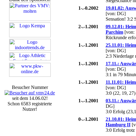
Siegeschance ni
1-.-0.2002
19.01.02: Aus
[von: DG]
Sensation! 3:2 
2-.-1.2001
09.12.01: Heim
Parchim
[von:
Rückrunde erfo
1-.-1.2001
25.11.01: Heim
[von: DG]
2:3 Niederlage
1-.-1.2001
17.11.: Auswär
[von: DG]
3:1 in 79 Minut
1-.-1.2001
11.11.01: Hei
Besucher Nummer
[von: DG]
3:0 (22, 19, 27
seit dem 14.06.02!
1-.-1.2001
03.11.: Auswär
Schon 6583 registrierte
DG]
Nutzer!
3:0 Erfolg (23,
0-.-1.2001
21.10.01: Hei
Hamburg II
[v
3:0 Erfolg trot