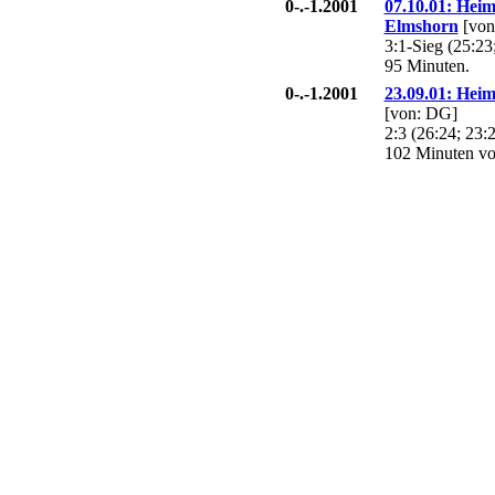
0-.-1.2001
07.10.01: Hei
Elmshorn
[von
3:1-Sieg (25:23
95 Minuten.
0-.-1.2001
23.09.01: Hei
[von: DG]
2:3 (26:24; 23:2
102 Minuten vo