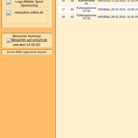
16
80
Warnemünde
VMV101a
21.02.2015, 11:30 U
III
Kühlungsborner
17
82
VMV604a
28.02.2015, 10:00 U
VV 95
Kühlungsborner
18
83
VMV604a
28.02.2015, 11:30 U
VV 95
Besucher Nummer
seit dem 14.06.02!
Schon 6583 registrierte Nutzer!