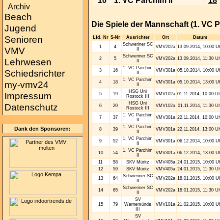
10
1. VC Parchim II
18
Archiv
Beach
Die Spiele der Mannschaft (1. VC Pa
Jugend
Senioren
Lfd. Nr
S-Nr
Ausrichter
Ort
Datum
Schweriner SC
1
4
VMV202a
13.09.2014, 10:00 U
VMV
II
Schweriner SC
2
5
VMV202a
13.09.2014, 11:30 U
Lehrwesen
II
1. VC Parchim
3
16
VMV301a
05.10.2014, 10:00 U
Schiedsrichter
II
1. VC Parchim
4
18
VMV301a
05.10.2014, 13:00 U
my-vmv24
II
HSG Uni
Impressum
5
19
VMV102a
01.11.2014, 10:00 U
Rostock III
HSG Uni
Datenschutz
6
20
VMV102a
01.11.2014, 11:30 U
Rostock III
1. VC Parchim
7
37
VMV301a
22.11.2014, 10:00 U
II
1. VC Parchim
Dank den Sponsoren:
8
39
VMV301a
22.11.2014, 13:00 U
II
1. VC Parchim
9
52
VMV301a
06.12.2014, 10:00 U
II
1. VC Parchim
10
54
VMV301a
06.12.2014, 13:00 U
II
11
58
SKV Müritz
VMV405a
24.01.2015, 10:00 U
12
59
SKV Müritz
VMV405a
24.01.2015, 11:30 U
Schweriner SC
13
64
VMV202a
18.01.2015, 10:00 U
II
Schweriner SC
14
65
VMV202a
18.01.2015, 11:30 U
II
SV
15
79
Warnemünde
VMV101a
21.02.2015, 10:00 U
III
SV