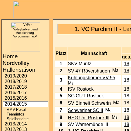
1. VC Parchim II - L
Platz
Mannschaft
Home
ges
Nordvolley
1
SKV Müritz
18
Hallensaison
2
18
SV 47 Rövershagen
2019/2020
Kühlungsborner VV 95
3
18
2018/2019
2017/2018
4
ISV Rostock
18
2016/2017
5
SG GUT Rostock
18
2015/2016
6
18
SV Einheit Schwerin
2014/2015
VMV-Pokal
7
18
Schweriner SC II
Teaminfos
8
18
HSG Uni Rostock III
Spielberichte
2013/2014
9
SV Warnemünde III
18
2012/2013