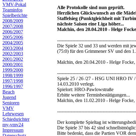
VMV-Pokal
Alle Protokolle sind nun geprüft.
Teaminfos
Herzlichen Glückwunsch an die Mäd
Spielberichte
Staffelsieg (Punktgleichheit mit Turb
2008/2009
nächste Saison eine Liga höher...
2007/2008
Malchin, den 20.04.2010 - Helge Foc
2006/2007
2005/2006
----------------------------------------------------
2004/2005
Die Spiele 32 und 33 und werden mit jewe
2003/2004
(75:0) für den Grimmener SV und den 1.
2002/2003
2001/2002
Malchin, den 20.04.2010 - Helge Fock
2000/2001
1999/2000
---------------------------------------------------
1998/1999
Spiele 25 / 26 /27 - HSG UNI HRO IV / S
1997/1998
14.03.2010 verlegt.
1996/1997
Spielort: HRO-Pawlowstraße
Beach
Erbitte weitere Terminbestätigungen...
Jugend
Malchin, den 11.02.2010 - Helge Fock
Senioren
VMV
----------------------------------------------------
Lehrwesen
Schiedsrichter
Der komplette Spieltag ist witterungsbed
my-vmv24
Die Spiele 37 bis 42 sind schnellstmögli
Impressum
Bitte bedenkt, dass die Partien VOR dem 
Datenschutz