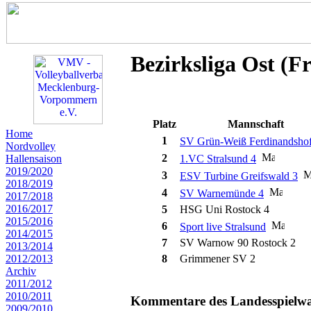
Bezirksliga Ost (F
Platz
Mannschaft
Home
1
SV Grün-Weiß Ferdinandsho
Nordvolley
2
Hallensaison
1.VC Stralsund 4
2019/2020
3
ESV Turbine Greifswald 3
2018/2019
4
SV Warnemünde 4
2017/2018
2016/2017
5
HSG Uni Rostock 4
2015/2016
6
Sport live Stralsund
2014/2015
7
SV Warnow 90 Rostock 2
2013/2014
2012/2013
8
Grimmener SV 2
Archiv
2011/2012
2010/2011
Kommentare des Landesspielwart
2009/2010