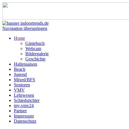
Navigation überspringen
Home
Gästebuch
Webcam
Bildergalerie
Geschichte
Hallensaison
Beach
Jugend
Mixed/BFS
Senioren
VMV
Lehrwesen
Schiedsrichter
my-vmv24
Partner
Impressum
Datenschutz