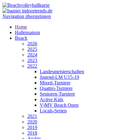
Navigation überspringen
Home
Hallensaison
Beach
2026
2025
2024
2023
2022
Landesmeisterschaften
Jugend-LM U15-19
Mixed-Turniere
Quattro-Turniere
Senioren-Turniere
Active Kids
VjMV Beach Open
Locals-Serien
2021
2020
2019
2018
Archiv