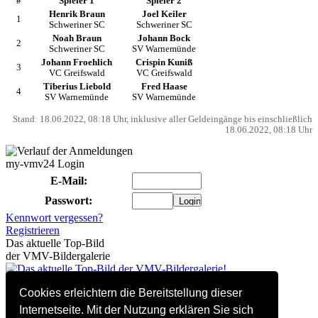
#
Spieler 1
Spieler 2
Henrik Braun
Joel Keiler
1
Schweriner SC
Schweriner SC
Noah Braun
Johann Bock
2
Schweriner SC
SV Warnemünde
Johann Froehlich
Crispin Kuniß
3
VC Greifswald
VC Greifswald
Tiberius Liebold
Fred Haase
4
SV Warnemünde
SV Warnemünde
Stand: 18.06.2022, 08:18 Uhr, inklusive aller Geldeingänge bis einschließlich
18.06.2022, 08:18 Uhr
my-vmv24 Login
E-Mail:
Passwort:
Kennwort vergessen?
Registrieren
Das aktuelle Top-Bild
der VMV-Bildergalerie
479 Besucher online
Cookies erleichtern die Bereitstellung dieser
(davon 0 registriert)
Hitliste linkender Websites
Internetseite. Mit der Nutzung erklären Sie sich