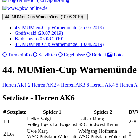
44. MUMien-Cup Warnemünde (10.08.2019)
43. MUMien-Cup Warnemünde (25.05.2019)
Greifswald (20.07.2019)
Karlshagen (03.08.2019)
44. MUMien-Cup Warnemünde (10.08.2019)
Turnierinfos
Setzlisten
Ergebnisse
Bericht
Fotos
44. MUMien-Cup Warnemünde (
Herren AK1
2
Herren AK2
4
Herren AK3
6
Herren AK4
5
Herren 
Setzliste - Herren AK6
#
Setzplatz
Spieler 1
Spieler 2
DVV
Heiko Voigt
Lothar Jährig
1
1
228
VolleyTigers Ludwigslust
SSC Südwest Berlin
Uwe Karg
Wolfgang Hofmann
2
Los
0
WSG Potsdam Waldstadt
WSG Potsdam Waldstadt