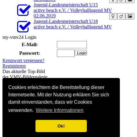
Jugend-Landesmeisterschaft U15
active beach e.V. / Volleyballjugend MV
02.06.2019
Jugend-Landesmeisterschaft U18
active beach e.V. / Volleyballjugend MV
my-vmv24 Login
E-Mail:
Passwort:
Kennwort vergessen?
Registrieren
Das aktuelle Top-Bild
der VMV-Bildergalerie
Cookies erleichtern die Bereitstellung dieser
97 Besucher online
(davon 0 registriert)
Internetseite. Mit der Nutzung erklären Sie sich
Hitliste linkender Websites
damit einverstanden, dass wir Cookies
1.
DVV-Beach-Seite
(15)
2.
SC Neubrandenburg
(1)
verwenden.
Weitere Informationen
3.
Instagram
(1)
4.
Facebook
(1)
Ok!
So kommt auch Deine
Homepage hierher:
Info...