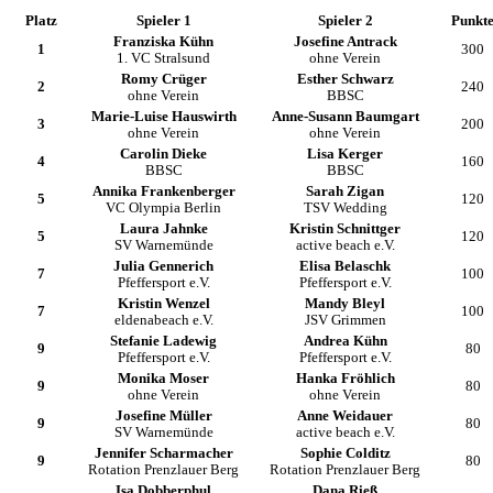
Platz
Spieler 1
Spieler 2
Punkt
Franziska Kühn
Josefine Antrack
1
300
1. VC Stralsund
ohne Verein
Romy Crüger
Esther Schwarz
2
240
ohne Verein
BBSC
Marie-Luise Hauswirth
Anne-Susann Baumgart
3
200
ohne Verein
ohne Verein
Carolin Dieke
Lisa Kerger
4
160
BBSC
BBSC
Annika Frankenberger
Sarah Zigan
5
120
VC Olympia Berlin
TSV Wedding
Laura Jahnke
Kristin Schnittger
5
120
SV Warnemünde
active beach e.V.
Julia Gennerich
Elisa Belaschk
7
100
Pfeffersport e.V.
Pfeffersport e.V.
Kristin Wenzel
Mandy Bleyl
7
100
eldenabeach e.V.
JSV Grimmen
Stefanie Ladewig
Andrea Kühn
9
80
Pfeffersport e.V.
Pfeffersport e.V.
Monika Moser
Hanka Fröhlich
9
80
ohne Verein
ohne Verein
Josefine Müller
Anne Weidauer
9
80
SV Warnemünde
active beach e.V.
Jennifer Scharmacher
Sophie Colditz
9
80
Rotation Prenzlauer Berg
Rotation Prenzlauer Berg
Isa Dobberphul
Dana Rieß