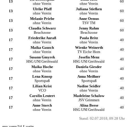
13
60
ohne Verein
ohne Verein
Ulrike Pfaff
Juliana Stiefken
13
60
ohne Verein
ohne Verein
Melanie Priebe
Anne Oemus
13
60
ohne Verein
TSV TM
Claudia Schwarz
Jenny Rahm
13
60
Beachzone
Beachzone
Friederike Auraß
Paula Britz
17
40
ohne Verein
ohne Verein
Maika Gausch
Wienke Weinerth
17
40
ohne Verein
TV Eiche Horn
Susann Gmyrek
Josefin Menz
17
40
HSG UNI Greifswald
HSG UNI Greifswald
Maika Hoche
Daniela Giesder
17
40
ohne Verein
ohne Verein
Lena Knoop
Anna Meißner
17
40
Sportspaß
Sportspaß
Lilian Krist
Nadine Seidler
17
40
VCO
ohne Verein
Carolin Leutert
Madeleine Schalow
17
40
ohne Verein
JSV Grimmen
Anne Storch
Alina Beese
17
40
ohne Verein
HSG UNI Greifswald
Stand: 02.07.2018, 09:28 Uhr
my-vmv24 Login