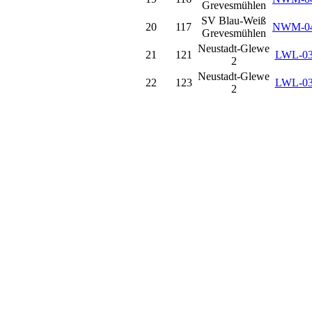
Grevesmühlen
SV Blau-Weiß
20
117
NWM-0
Grevesmühlen
Neustadt-Glewe
21
121
LWL-0
2
Neustadt-Glewe
22
123
LWL-0
2