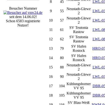
8
45
LWL-0
2
Besucher Nummer
Neustadt-Glewe
9
55
LWL-0
2
seit dem 14.06.02!
Neustadt-Glewe
10
57
LWL-0
Schon 6583 registrierte
2
Nutzer!
SV Teutonia
11
61
LWL-0
Rastow
SV Teutonia
12
62
LWL-0
Rastow
SV Hafen
13
79
HRO-0
Rostock
SV Hafen
14
80
HRO-0
Rostock
Neustadt-Glewe
15
88
LWL-0
2
Neustadt-Glewe
16
90
LWL-0
2
Kühlungsborner
17
104
DBR-0
VV 95
Kühlungsborner
18
105
DBR-0
VV 95
SV Blau-Weiß
19
116
NWM-0