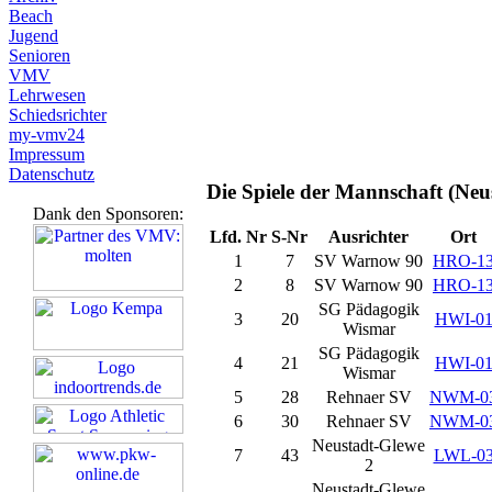
Beach
Jugend
Senioren
VMV
Lehrwesen
Schiedsrichter
my-vmv24
Impressum
Datenschutz
Die Spiele der Mannschaft (Neu
Dank den Sponsoren:
Lfd. Nr
S-Nr
Ausrichter
Ort
1
7
SV Warnow 90
HRO-1
2
8
SV Warnow 90
HRO-1
SG Pädagogik
3
20
HWI-0
Wismar
SG Pädagogik
4
21
HWI-0
Wismar
5
28
Rehnaer SV
NWM-0
6
30
Rehnaer SV
NWM-0
Neustadt-Glewe
7
43
LWL-0
2
Neustadt-Glewe