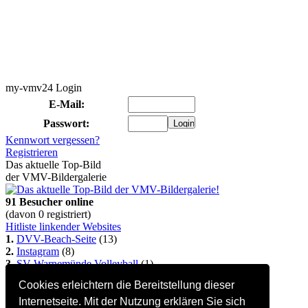
my-vmv24 Login
E-Mail:
Passwort:
Kennwort vergessen?
Registrieren
Das aktuelle Top-Bild
der VMV-Bildergalerie
91 Besucher online
(davon 0 registriert)
Hitliste linkender Websites
1.
DVV-Beach-Seite
(13)
2.
Instagram
(8)
3.
SV Warnemünde Volleyball
(1)
So kommt auch Deine
Cookies erleichtern die Bereitstellung dieser
Homepage hierher:
Info...
Alle Seiten Copyright © 2002-2022 Steffen Bock
Internetseite. Mit der Nutzung erklären Sie sich