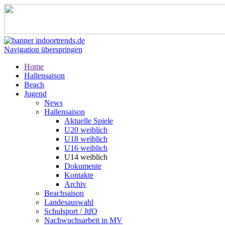
Navigation überspringen
Home
Hallensaison
Beach
Jugend
News
Hallensaison
Aktuelle Spiele
U20 weiblich
U18 weiblich
U16 weiblich
U14 weiblich
Dokumente
Kontakte
Archiv
Beachsaison
Landesauswahl
Schulsport / JtfO
Nachwuchsarbeit in MV