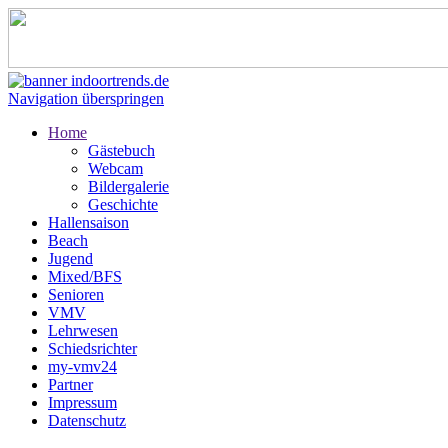
Navigation überspringen
Home
Gästebuch
Webcam
Bildergalerie
Geschichte
Hallensaison
Beach
Jugend
Mixed/BFS
Senioren
VMV
Lehrwesen
Schiedsrichter
my-vmv24
Partner
Impressum
Datenschutz