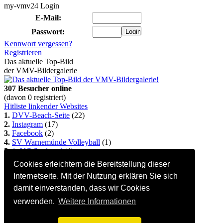
my-vmv24 Login
E-Mail:
Passwort:
Kennwort vergessen?
Registrieren
Das aktuelle Top-Bild
der VMV-Bildergalerie
307 Besucher online
(davon 0 registriert)
Hitliste linkender Websites
1.
DVV-Beach-Seite
(22)
2.
Instagram
(17)
3.
Facebook
(2)
4.
SV Warnemünde Volleyball
(1)
5.
1. VC Stralsund
(1)
So kommt auch Deine
Cookies erleichtern die Bereitstellung dieser
Homepage hierher:
Info...
Internetseite. Mit der Nutzung erklären Sie sich
Alle Seiten Copyright © 2002-2022 Steffen Bock
damit einverstanden, dass wir Cookies
verwenden.
Weitere Informationen