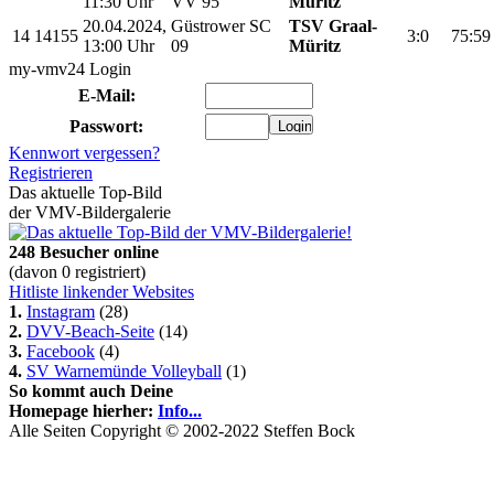
11:30 Uhr
VV 95
Müritz
20.04.2024,
Güstrower SC
TSV Graal-
14
14155
3:0
75:59
13:00 Uhr
09
Müritz
my-vmv24 Login
E-Mail:
Passwort:
Kennwort vergessen?
Registrieren
Das aktuelle Top-Bild
der VMV-Bildergalerie
248 Besucher online
(davon 0 registriert)
Hitliste linkender Websites
1.
Instagram
(28)
2.
DVV-Beach-Seite
(14)
3.
Facebook
(4)
4.
SV Warnemünde Volleyball
(1)
So kommt auch Deine
Homepage hierher:
Info...
Alle Seiten Copyright © 2002-2022 Steffen Bock