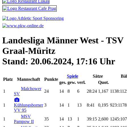
Landesliga Männer West - TSV
Graal-Müritz
Stand: 20.06.2024, 17:16 Uhr
Spiele
Sätze
Bäl
Platz
Mannschaft
Punkte
ges.
gew.
verl.
Quot.
Malchower
1
24
14
8
6
28:24
1,167
1138:112
SV
1
Kühlungsborner
3
14
1
13
8:41
0,195
923:1178
VV 95
MSV
1
35
14
13
1
39:15
2,600
1245:10
Pampow II