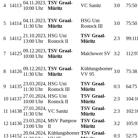
04.11.2023,
TSV Graal-
4
14113
VC Sanitz
3:0
75:50
10:00 Uhr
Müritz
04.11.2023,
TSV Graal-
HSG Uni
5
14114
3:0
75:50
11:30 Uhr
Müritz
Rostock III
21.10.2023,
HSG Uni
TSV Graal-
6
14112
2:3
99:11
13:00 Uhr
Rostock II
Müritz
09.12.2023,
TSV Graal-
7
14125
Malchower SV
3:2
112:9
10:00 Uhr
Müritz
09.12.2023,
TSV Graal-
Kühlungsborner
8
14126
3:0
75:38
11:30 Uhr
Müritz
VV 95
23.03.2024,
HSG Uni
TSV Graal-
9
14135
0:3
64:75
11:30 Uhr
Rostock III
Müritz
27.01.2024,
HSG Uni
TSV Graal-
10
14137
2:3
104:1
10:00 Uhr
Rostock II
Müritz
27.01.2024,
TSV Graal-
11
14138
VC Sanitz
2:3
102:1
11:30 Uhr
Müritz
23.03.2024,
MSV Pampow
TSV Graal-
12
14136
3:2
105:9
13:00 Uhr
II
Müritz
20.04.2024,
Kühlungsborner
TSV Graal-
13
14152
0:3
52:75