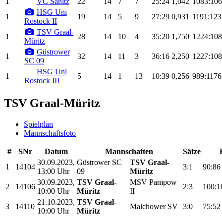
1
VC Sanitz
22
14
7
7
25:24
1,042
1083:10
HSG Uni
1
19
14
5
9
27:29
0,931
1191:123
Rostock II
TSV Graal-
1
28
14
10
4
35:20
1,750
1224:10
Müritz
Güstrower
1
32
14
11
3
36:16
2,250
1227:10
SC 09
HSG Uni
1
5
14
1
13
10:39
0,256
989:1176
Rostock III
TSV Graal-Müritz
Spielplan
Mannschaftsfoto
#
SNr
Datum
Mannschaften
Sätze
30.09.2023,
Güstrower SC
TSV Graal-
1
14104
3:1
90:86
13:00 Uhr
09
Müritz
30.09.2023,
TSV Graal-
MSV Pampow
2
14106
2:3
100:1
10:00 Uhr
Müritz
II
21.10.2023,
TSV Graal-
3
14110
Malchower SV
3:0
75:52
10:00 Uhr
Müritz