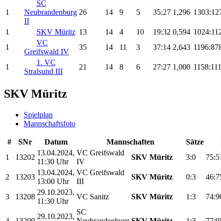
SC
1
Neubrandenburg
26
14
9
5
35:27
1,296
1303:12
II
1
SKV Müritz
13
14
4
10
19:32
0,594
1024:11
VC
1
35
14
11
3
37:14
2,643
1196:87
Greifswald IV
1. VC
1
21
14
8
6
27:27
1,000
1158:11
Stralsund III
SKV Müritz
Spielplan
Mannschaftsfoto
#
SNr
Datum
Mannschaften
Sätze
13.04.2024,
VC Greifswald
1
13202
SKV Müritz
3:0
75:5
11:30 Uhr
IV
13.04.2024,
VC Greifswald
2
13203
SKV Müritz
0:3
46:7
13:00 Uhr
III
29.10.2023,
3
13208
VC Sanitz
SKV Müritz
1:3
74:9
11:30 Uhr
SC
29.10.2023,
4
13209
Neubrandenburg
SKV Müritz
1:3
77:9