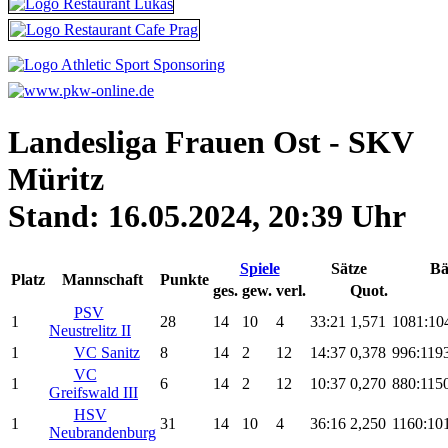
Landesliga Frauen Ost - SKV
Müritz
Stand: 16.05.2024, 20:39 Uhr
Spiele
Sätze
Bä
Platz
Mannschaft
Punkte
ges.
gew.
verl.
Quot.
PSV
1
28
14
10
4
33:21
1,571
1081:10
Neustrelitz II
1
VC Sanitz
8
14
2
12
14:37
0,378
996:119
VC
1
6
14
2
12
10:37
0,270
880:115
Greifswald III
HSV
1
31
14
10
4
36:16
2,250
1160:10
Neubrandenburg