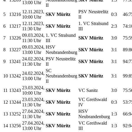
13:00 Uhr
II
12.11.2023,
PSV Neustrelitz
5
13216
SKV Müritz
0:3
46:7
10:00 Uhr
II
12.11.2023,
1. VC Stralsund
6
13217
SKV Müritz
2:3
74:1
11:30 Uhr
III
09.03.2024,
1. VC Stralsund
7
13226
SKV Müritz
3:0
75:5
11:30 Uhr
III
09.03.2024,
HSV
8
13227
SKV Müritz
3:1
89:8
13:00 Uhr
Neubrandenburg
24.02.2024,
PSV Neustrelitz
9
13241
SKV Müritz
3:1
94:7
11:30 Uhr
II
SC
24.02.2024,
10
13242
Neubrandenburg
SKV Müritz
3:1
99:8
13:00 Uhr
II
23.03.2024,
11
13243
SKV Müritz
VC Sanitz
3:0
75:5
10:00 Uhr
23.03.2024,
VC Greifswald
12
13244
SKV Müritz
0:3
53:7
11:30 Uhr
IV
27.04.2024,
HSV
13
13252
SKV Müritz
1:3
66:9
11:30 Uhr
Neubrandenburg
27.04.2024,
VC Greifswald
14
13256
SKV Müritz
1:3
92:9
13:00 Uhr
III