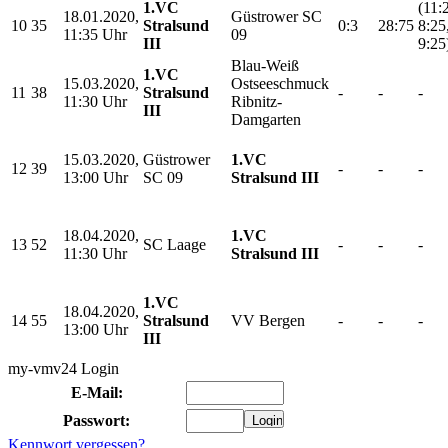
1.VC
(11:
18.01.2020,
Güstrower SC
10
35
Stralsund
0:3
28:75
8:25
11:35 Uhr
09
III
9:25
Blau-Weiß
1.VC
15.03.2020,
Ostseeschmuck
11
38
Stralsund
-
-
-
11:30 Uhr
Ribnitz-
III
Damgarten
15.03.2020,
Güstrower
1.VC
12
39
-
-
-
13:00 Uhr
SC 09
Stralsund III
18.04.2020,
1.VC
13
52
SC Laage
-
-
-
11:30 Uhr
Stralsund III
1.VC
18.04.2020,
14
55
Stralsund
VV Bergen
-
-
-
13:00 Uhr
III
my-vmv24 Login
E-Mail:
Passwort:
Kennwort vergessen?