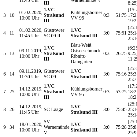
11:45 Uhr
Warnemünde V
III
8:25
1.VC
(15:
01.02.2020,
Kühlungsborner
3
10
Stralsund
0:3
51:75
17:2
10:00 Uhr
VV 95
III
19:2
(25:
01.02.2020,
Güstrower
1.VC
4
11
3:0
75:51
25:1
11:45 Uhr
SC 09 II
Stralsund III
25:1
Blau-Weiß
1.VC
(6:2
09.11.2019,
Ostseeschmuck
5
13
Stralsund
0:3
26:75
9:25
10:00 Uhr
Ribnitz-
III
11:2
Damgarten
(25:
09.11.2019,
Güstrower
1.VC
6
14
3:0
75:16
25:3
11:30 Uhr
SC 09
Stralsund III
25:7
1.VC
(17:
14.12.2019,
Kühlungsborner
7
25
Stralsund
0:3
53:75
18:2
10:00 Uhr
VV 95
III
18:2
(25:
14.12.2019,
1.VC
8
26
SC Laage
3:0
75:45
25:1
11:45 Uhr
Stralsund III
25:1
SV
(25:
18.01.2020,
1.VC
9
34
Warnemünde
3:0
75:28
25:8
10:00 Uhr
Stralsund III
V
25:9