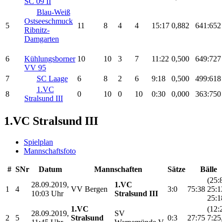
SC 09 II
Blau-Weiß
Ostseeschmuck
5
11
8
4
4
15:17
0,882
641:652
Ribnitz-
Damgarten
6
Kühlungsborner
10
10
3
7
11:22
0,500
649:727
VV 95
7
SC Laage
6
8
2
6
9:18
0,500
499:618
1.VC
8
0
10
0
10
0:30
0,000
363:750
Stralsund III
1.VC Stralsund III
Spielplan
Mannschaftsfoto
#
SNr
Datum
Mannschaften
Sätze
Bälle
(25:
28.09.2019,
1.VC
1
4
VV Bergen
3:0
75:38
25:1
10:03 Uhr
Stralsund III
25:1
1.VC
(12:
28.09.2019,
SV
2
5
Stralsund
0:3
27:75
7:25