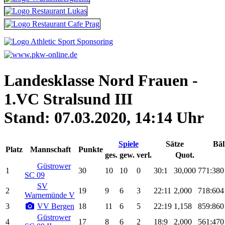
Landesklasse Nord Frauen -
1.VC Stralsund III
Stand: 07.03.2020, 14:14 Uhr
Spiele
Sätze
Bäl
Platz
Mannschaft
Punkte
ges.
gew.
verl.
Quot.
Güstrower
1
30
10
10
0
30:1
30,000
771:380
SC 09
SV
2
19
9
6
3
22:11
2,000
718:604
Warnemünde V
3
VV Bergen
18
11
6
5
22:19
1,158
859:860
Güstrower
4
17
8
6
2
18:9
2,000
561:470