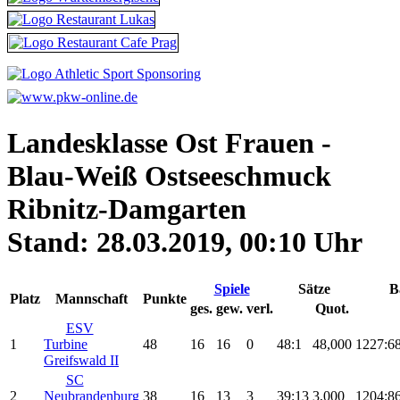
Landesklasse Ost Frauen -
Blau-Weiß Ostseeschmuck
Ribnitz-Damgarten
Stand: 28.03.2019, 00:10 Uhr
Spiele
Sätze
B
Platz
Mannschaft
Punkte
ges.
gew.
verl.
Quot.
ESV
1
Turbine
48
16
16
0
48:1
48,000
1227:6
Greifswald II
SC
2
Neubrandenburg
38
16
13
3
39:13
3,000
1204:8