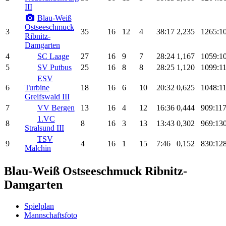
III
Blau-Weiß
Ostseeschmuck
3
35
16
12
4
38:17
2,235
1265:1
Ribnitz-
Damgarten
4
SC Laage
27
16
9
7
28:24
1,167
1059:1
5
SV Putbus
25
16
8
8
28:25
1,120
1099:1
ESV
6
Turbine
18
16
6
10
20:32
0,625
1048:1
Greifswald III
7
VV Bergen
13
16
4
12
16:36
0,444
909:11
1.VC
8
8
16
3
13
13:43
0,302
969:13
Stralsund III
TSV
9
4
16
1
15
7:46
0,152
830:12
Malchin
Blau-Weiß Ostseeschmuck Ribnitz-
Damgarten
Spielplan
Mannschaftsfoto