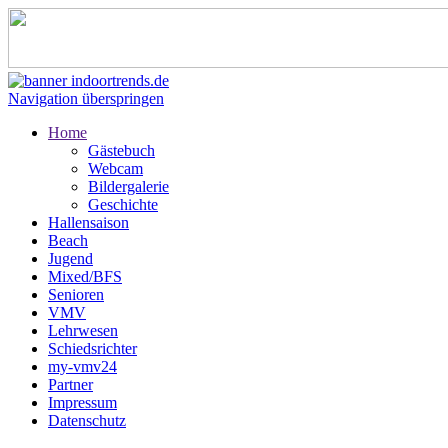
Navigation überspringen
Home
Gästebuch
Webcam
Bildergalerie
Geschichte
Hallensaison
Beach
Jugend
Mixed/BFS
Senioren
VMV
Lehrwesen
Schiedsrichter
my-vmv24
Partner
Impressum
Datenschutz