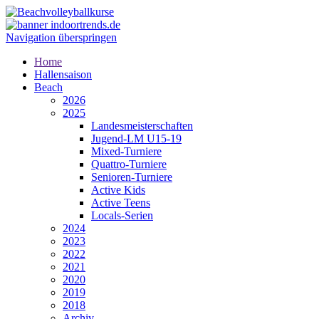
Navigation überspringen
Home
Hallensaison
Beach
2026
2025
Landesmeisterschaften
Jugend-LM U15-19
Mixed-Turniere
Quattro-Turniere
Senioren-Turniere
Active Kids
Active Teens
Locals-Serien
2024
2023
2022
2021
2020
2019
2018
Archiv