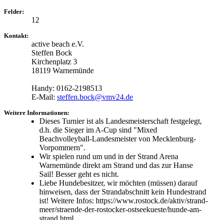
Felder:
12
Kontakt:
active beach e.V.
Steffen Bock
Kirchenplatz 3
18119 Warnemünde
Handy: 0162-2198513
E-Mail:
steffen.bock@vmv24.de
Weitere Informationen:
Dieses Turnier ist als Landesmeisterschaft festgelegt,
d.h. die Sieger im A-Cup sind "Mixed
Beachvolleyball-Landesmeister von Mecklenburg-
Vorpommern".
Wir spielen rund um und in der Strand Arena
Warnemünde direkt am Strand und das zur Hanse
Sail! Besser geht es nicht.
Liebe Hundebesitzer, wir möchten (müssen) darauf
hinweisen, dass der Strandabschnitt kein Hundestrand
ist! Weitere Infos: https://www.rostock.de/aktiv/strand-
meer/straende-der-rostocker-ostseekueste/hunde-am-
strand.html