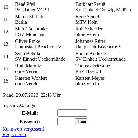
René Pfeil
Burkhart Preuß
10
Potsdamer VC 91
SV Elbland Coswig-Meißen
Marco Ehrlich
René Seidel
11
Berlin
MTV Köln
Marc Tscharntke
Ralf Scheffler
12
ESV München
ohne Verein
Oliver Emke
Johannes Rüter
13
Hauptstadt Beacher e.V.
Hauptstadt Beacher e.V.
Sven Behnke
Enrico Andreae
14
SV Einheit Ueckermünde
SV Einheit Ueckermünde
Rudi Marnitz
Thomas Fritzsche
15
ohne Verein
PSV Basdorf
Karsten Wohlert
Karsten Meyer
16
ohne Verein
ohne Verein
Stand: 29.07.2023, 22:48 Uhr
my-vmv24 Login
E-Mail:
Passwort:
Kennwort vergessen?
Registrieren