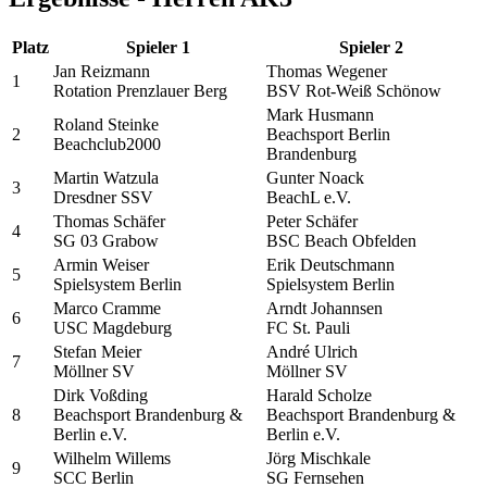
Platz
Spieler 1
Spieler 2
Jan Reizmann
Thomas Wegener
1
Rotation Prenzlauer Berg
BSV Rot-Weiß Schönow
Mark Husmann
Roland Steinke
2
Beachsport Berlin
Beachclub2000
Brandenburg
Martin Watzula
Gunter Noack
3
Dresdner SSV
BeachL e.V.
Thomas Schäfer
Peter Schäfer
4
SG 03 Grabow
BSC Beach Obfelden
Armin Weiser
Erik Deutschmann
5
Spielsystem Berlin
Spielsystem Berlin
Marco Cramme
Arndt Johannsen
6
USC Magdeburg
FC St. Pauli
Stefan Meier
André Ulrich
7
Möllner SV
Möllner SV
Dirk Voßding
Harald Scholze
8
Beachsport Brandenburg &
Beachsport Brandenburg &
Berlin e.V.
Berlin e.V.
Wilhelm Willems
Jörg Mischkale
9
SCC Berlin
SG Fernsehen