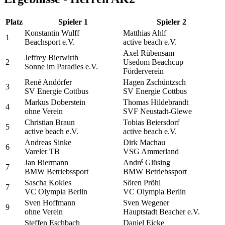
Platz
Spieler 1
Spieler 2
Konstantin Wulff
Matthias Ahlf
1
Beachsport e.V.
active beach e.V.
Axel Rübensam
Jeffrey Bierwirth
2
Usedom Beachcup
Sonne im Paradies e.V.
Förderverein
René Andörfer
Hagen Zschüntzsch
3
SV Energie Cottbus
SV Energie Cottbus
Markus Doberstein
Thomas Hildebrandt
4
ohne Verein
SVF Neustadt-Glewe
Christian Braun
Tobias Beiersdorf
5
active beach e.V.
active beach e.V.
Andreas Sinke
Dirk Machau
6
Vareler TB
VSG Ammerland
Jan Biermann
André Glüsing
7
BMW Betriebssport
BMW Betriebssport
Sascha Kokles
Sören Pröhl
7
VC Olympia Berlin
VC Olympia Berlin
Sven Hoffmann
Sven Wegener
9
ohne Verein
Hauptstadt Beacher e.V.
Steffen Eschbach
Daniel Eicke