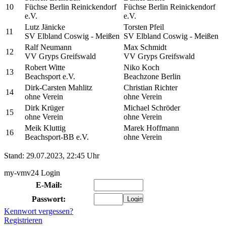
10
Füchse Berlin Reinickendorf
Füchse Berlin Reinickendorf
e.V.
e.V.
Lutz Jänicke
Torsten Pfeil
11
SV Elbland Coswig - Meißen
SV Elbland Coswig - Meißen
Ralf Neumann
Max Schmidt
12
VV Gryps Greifswald
VV Gryps Greifswald
Robert Witte
Niko Koch
13
Beachsport e.V.
Beachzone Berlin
Dirk-Carsten Mahlitz
Christian Richter
14
ohne Verein
ohne Verein
Dirk Krüger
Michael Schröder
15
ohne Verein
ohne Verein
Meik Kluttig
Marek Hoffmann
16
Beachsport-BB e.V.
ohne Verein
Stand: 29.07.2023, 22:45 Uhr
my-vmv24 Login
E-Mail:
Passwort:
Kennwort vergessen?
Registrieren