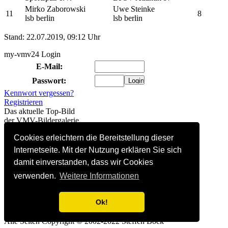
Mirko Zaborowski
Uwe Steinke
11
8
lsb berlin
lsb berlin
Stand: 22.07.2019, 09:12 Uhr
my-vmv24 Login
E-Mail:
Passwort:
Kennwort vergessen?
Registrieren
Das aktuelle Top-Bild
der VMV-Bildergalerie
Cookies erleichtern die Bereitstellung dieser
152 Besucher online
(davon 0 registriert)
Internetseite. Mit der Nutzung erklären Sie sich
Hitliste linkender Websites
damit einverstanden, dass wir Cookies
1.
Instagram
(31)
2.
DVV-Beach-Seite
(13)
verwenden.
Weitere Informationen
3.
Facebook
(4)
4.
SV Warnemünde Volleyball
(1)
Ok!
So kommt auch Deine
Homepage hierher:
Info...
Alle Seiten Copyright © 2002-2022 Steffen Bock