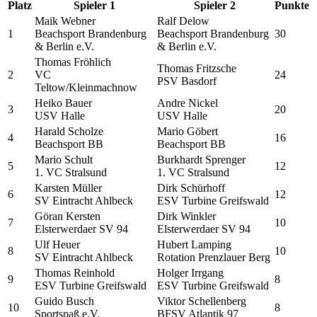
Platz
Spieler 1
Spieler 2
Punkte
Maik Webner
Ralf Delow
1
Beachsport Brandenburg
Beachsport Brandenburg
30
& Berlin e.V.
& Berlin e.V.
Thomas Fröhlich
Thomas Fritzsche
2
VC
24
PSV Basdorf
Teltow/Kleinmachnow
Heiko Bauer
Andre Nickel
3
20
USV Halle
USV Halle
Harald Scholze
Mario Göbert
4
16
Beachsport BB
Beachsport BB
Mario Schult
Burkhardt Sprenger
5
12
1. VC Stralsund
1. VC Stralsund
Karsten Müller
Dirk Schürhoff
6
12
SV Eintracht Ahlbeck
ESV Turbine Greifswald
Göran Kersten
Dirk Winkler
7
10
Elsterwerdaer SV 94
Elsterwerdaer SV 94
Ulf Heuer
Hubert Lamping
8
10
SV Eintracht Ahlbeck
Rotation Prenzlauer Berg
Thomas Reinhold
Holger Irrgang
9
8
ESV Turbine Greifswald
ESV Turbine Greifswald
Guido Busch
Viktor Schellenberg
10
8
Sportspaß e.V.
BFSV Atlantik 97