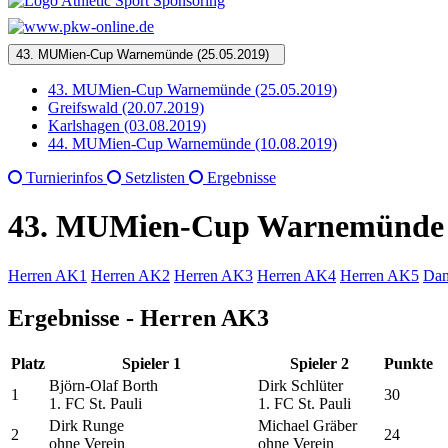
43. MUMien-Cup Warnemünde (25.05.2019)
43. MUMien-Cup Warnemünde (25.05.2019)
Greifswald (20.07.2019)
Karlshagen (03.08.2019)
44. MUMien-Cup Warnemünde (10.08.2019)
Turnierinfos
Setzlisten
Ergebnisse
43. MUMien-Cup Warnemünde (
Herren AK1
Herren AK2
Herren AK3
Herren AK4
Herren AK5
Da
Ergebnisse - Herren AK3
Platz
Spieler 1
Spieler 2
Punkte
Björn-Olaf Borth
Dirk Schlüter
1
30
1. FC St. Pauli
1. FC St. Pauli
Dirk Runge
Michael Gräber
2
24
ohne Verein
ohne Verein