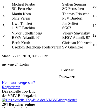
Michael Priebe
Steffen Squarra
3
20
SG Fernsehen
SG Fernsehen
Martin Korn
Thomas Fritzsche
4
16
ohne Verein
PSV Basdorf
Uwe Thielert
Jan Seifert
5
12
1. VC Parchim
SG03
Viktor Schellenberg
Valeriy Slavinskiy
6
12
BFSV Atlantik 97
BFSV Atlantik 97
Berth Kruth
Christian Nahrstedt
7
10
Usedom Beachcup Förderverein
SV Glienicke
Stand: 27.05.2019, 09:35 Uhr
my-vmv24 Login
E-Mail:
Passwort:
Kennwort vergessen?
Registrieren
Das aktuelle Top-Bild
der VMV-Bildergalerie
264 Besucher online