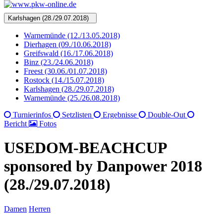
Karlshagen (28./29.07.2018)
Warnemünde (12./13.05.2018)
Dierhagen (09./10.06.2018)
Greifswald (16./17.06.2018)
Binz (23./24.06.2018)
Freest (30.06./01.07.2018)
Rostock (14./15.07.2018)
Karlshagen (28./29.07.2018)
Warnemünde (25./26.08.2018)
Turnierinfos
Setzlisten
Ergebnisse
Double-Out
Bericht
Fotos
USEDOM-BEACHCUP
sponsored by Danpower 2018
(28./29.07.2018)
Damen
Herren