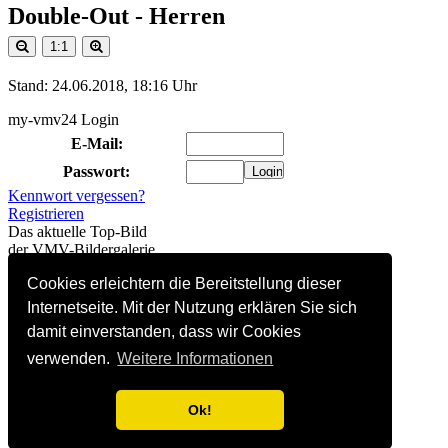
Double-Out - Herren
1:1
Stand: 24.06.2018, 18:16 Uhr
my-vmv24 Login
E-Mail:
Passwort:
Kennwort vergessen?
Registrieren
Das aktuelle Top-Bild
der VMV-Bildergalerie
Cookies erleichtern die Bereitstellung dieser
175 Besucher online
(davon 0 registriert)
Internetseite. Mit der Nutzung erklären Sie sich
Hitliste linkender Websites
damit einverstanden, dass wir Cookies
1.
Instagram
(20)
2.
DVV-Beach-Seite
(13)
verwenden.
Weitere Informationen
3.
Facebook
(2)
4.
SVF Neustadt-Glewe
(1)
Ok!
So kommt auch Deine
Homepage hierher:
Info...
Alle Seiten Copyright © 2002-2022 Steffen Bock