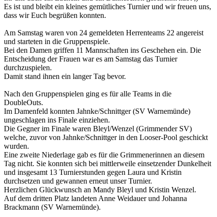
Es ist und bleibt ein kleines gemütliches Turnier und wir freuen uns,
dass wir Euch begrüßen konnten.
Am Samstag waren von 24 gemeldeten Herrenteams 22 angereist
und starteten in die Gruppenspiele.
Bei den Damen griffen 11 Mannschaften ins Geschehen ein. Die
Entscheidung der Frauen war es am Samstag das Turnier
durchzuspielen.
Damit stand ihnen ein langer Tag bevor.
Nach den Gruppenspielen ging es für alle Teams in die
DoubleOuts.
Im Damenfeld konnten Jahnke/Schnittger (SV Warnemünde)
ungeschlagen ins Finale einziehen.
Die Gegner im Finale waren Bleyl/Wenzel (Grimmender SV)
welche, zuvor von Jahnke/Schnittger in den Looser-Pool geschickt
wurden.
Eine zweite Niederlage gab es für die Grimmenerinnen an diesem
Tag nicht. Sie konnten sich bei mittlerweile einsetzender Dunkelheit
und insgesamt 13 Turnierstunden gegen Laura und Kristin
durchsetzen und gewannen erneut unser Turnier.
Herzlichen Glückwunsch an Mandy Bleyl und Kristin Wenzel.
Auf dem dritten Platz landeten Anne Weidauer und Johanna
Brackmann (SV Warnemünde).