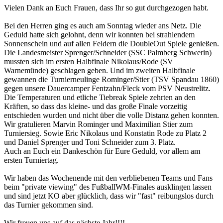
Vielen Dank an Euch Frauen, dass Ihr so gut durchgezogen habt.
Bei den Herren ging es auch am Sonntag wieder ans Netz. Die
Geduld hatte sich gelohnt, denn wir konnten bei strahlendem
Sonnenschein und auf allen Feldern die DoubleOut Spiele genießen.
Die Landesmeister Sprenger/Schneider (SSC Palmberg Schwerin)
mussten sich im ersten Halbfinale Nikolaus/Rode (SV
Warnemünde) geschlagen geben. Und im zweiten Halbfinale
gewannen die Turnierneulinge Rominger/Stier (TSV Spandau 1860)
gegen unsere Dauercamper Fentzahn/Fleck vom PSV Neustrelitz.
Die Temperaturen und etliche Tiebreak Spiele zehrten an den
Kräften, so dass das kleine- und das große Finale vorzeitig
entschieden wurden und nicht über die volle Distanz gehen konnten.
Wir gratulieren Marvin Rominger und Maximilian Stier zum
Turniersieg. Sowie Eric Nikolaus und Konstatin Rode zu Platz 2
und Daniel Sprenger und Toni Schneider zum 3. Platz.
Auch an Euch ein Dankeschön für Eure Geduld, vor allem am
ersten Turniertag.
Wir haben das Wochenende mit den verbliebenen Teams und Fans
beim "private viewing" des FußballWM-Finales ausklingen lassen
und sind jetzt KO aber glücklich, dass wir "fast" reibungslos durch
das Turnier gekommen sind.
Wir freuen uns auf das nächste Jahr!!!!