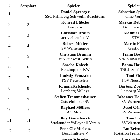
#
Setzplatz
Spieler 1
Spieler
Daniel Sprenger
Sebastian S
1
1
SSC Palmberg Schwerin Beachteam
ohne Ve
Konrad Lübcke
Markus Dob
2
2
Pampow
Beachsen
Christian Braun
Matthias
3
3
active beach e.V.
ETV
Robert Müller
Martin F
4
4
SV Warnemünde
Güstr
Christian Brumm
Timm Boe
5
5
VfK Südwest Berlin
VfK Südwest
Sascha Kaleck
Benno Ha
6
6
Netzhoppers KW
TSGL Schö
Ludwig Fentzahn
Toni Fl
7
7
PSV Neustrelitz
PSV Neustr
Roman Kalchenko
Bartosz Zb
8
8
Lemberg Volleys
Lemberg V
Steffen Trommeshauser
Johannes Ho
9
9
Oststeinbeker SV
SV Warne
Raphael Möllers
Josef Gü
10
10
AC Milan
SV Warne
Ray Gonschorek
Tom St
11
11
Stralsunder Volleyball Verein
SV Warne
Peer-Ole Mielenz
Jan Reiz
12
12
Beachmitte e.V.
Rotation Prenz
Sören Schröder
Lars Schn