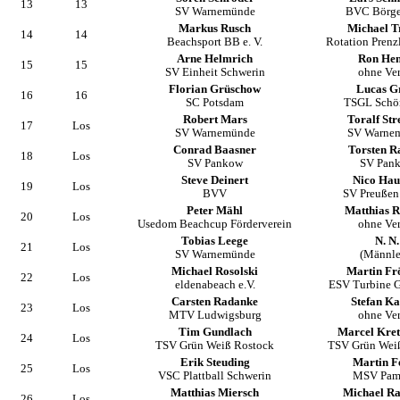
13
13
SV Warnemünde
BVC Börge
Markus Rusch
Michael T
14
14
Beachsport BB e. V.
Rotation Prenz
Arne Helmrich
Ron Hen
15
15
SV Einheit Schwerin
ohne Ve
Florian Grüschow
Lucas G
16
16
SC Potsdam
TSGL Schö
Robert Mars
Toralf St
17
Los
SV Warnemünde
SV Warne
Conrad Baasner
Torsten R
18
Los
SV Pankow
SV Pan
Steve Deinert
Nico Hau
19
Los
BVV
SV Preußen
Peter Mähl
Matthias R
20
Los
Usedom Beachcup Förderverein
ohne Ve
Tobias Leege
N. N.
21
Los
SV Warnemünde
(Männle
Michael Rosolski
Martin Fr
22
Los
eldenabeach e.V.
ESV Turbine G
Carsten Radanke
Stefan Ka
23
Los
MTV Ludwigsburg
ohne Ve
Tim Gundlach
Marcel Kre
24
Los
TSV Grün Weiß Rostock
TSV Grün Wei
Erik Steuding
Martin F
25
Los
VSC Plattball Schwerin
MSV Pa
Matthias Miersch
Michael R
26
Los