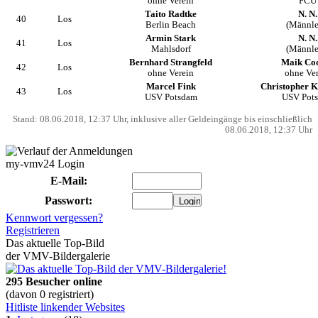
ohne Verein
FCU
Taito Radtke
N. N.
40
Los
Berlin Beach
(Männle
Armin Stark
N. N.
41
Los
Mahlsdorf
(Männle
Bernhard Strangfeld
Maik Co
42
Los
ohne Verein
ohne Ve
Marcel Fink
Christopher 
43
Los
USV Potsdam
USV Pot
Stand: 08.06.2018, 12:37 Uhr, inklusive aller Geldeingänge bis einschließlich
08.06.2018, 12:37 Uhr
my-vmv24 Login
E-Mail:
Passwort:
Kennwort vergessen?
Registrieren
Das aktuelle Top-Bild
der VMV-Bildergalerie
295 Besucher online
(davon 0 registriert)
Hitliste linkender Websites