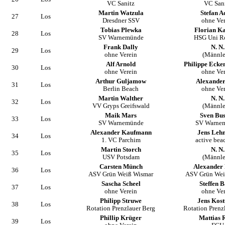
VC Sanitz
VC San
Martin Watzula
Stefan A
27
Los
Dresdner SSV
ohne Ve
Tobias Plewka
Florian K
28
Los
SV Warnemünde
HSG Uni R
Frank Dally
N. N.
29
Los
ohne Verein
(Männle
Alf Arnold
Philippe Ecke
30
Los
ohne Verein
ohne Ve
Arthur Guljamow
Alexander
31
Los
Berlin Beach
ohne Ve
Martin Walther
N. N.
32
Los
VV Gryps Greifswald
(Männle
Maik Mars
Sven Bu
33
Los
SV Warnemünde
SV Warne
Alexander Kaufmann
Jens Leh
34
Los
1. VC Parchim
active beac
Martin Storch
N. N.
35
Los
USV Potsdam
(Männle
Carsten Münch
Alexander
36
Los
ASV Grün Weiß Wismar
ASV Grün Wei
Sascha Scheel
Steffen B
37
Los
ohne Verein
ohne Ve
Philipp Struwe
Jens Kost
38
Los
Rotation Prenzlauer Berg
Rotation Prenz
Phillip Krüger
Mattias 
39
Los